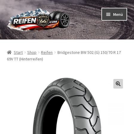
Zur
Zum
Menü
Navigation
Inhalt
springen
springen
Unterm
Reifen
öffnen
Start
Shop
Reifen
Bridgestone BW 502 (G) 150/70 R 17
Unterm
Schläuche
69V TT (Hinterreifen)
öffnen
So bestellen Sie
Unterm
ABC
öffnen
Unterm
Marken
öffnen
Reifentests