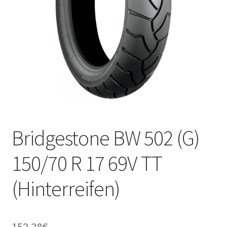
Kontakt
Bridgestone BW 502 (G)
150/70 R 17 69V TT
(Hinterreifen)
152.28
€