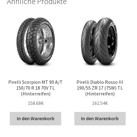
Ähnliche Produkte
Pirelli Scorpion MT 90 A/T
Pirelli Diablo Rosso III
150/70 R 18 70V TL
190/55 ZR 17 (75W) TL
(Hinterreifen)
(Hinterreifen)
158.68
€
161.54
€
In den Warenkorb
In den Warenkorb