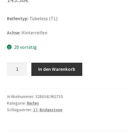
Reifentyp:
Tubeless (TL)
Achse:
Hinterreifen
20 vorrätig
Bridgestone
In den Warenkorb
T
32
160/70
ZR
Artikelnummer:
3286341962710
Kategorie:
Reifen
17
Schlagwörter:
17
,
Bridgestone
(73W)
TL
(Hinterreifen)
Menge