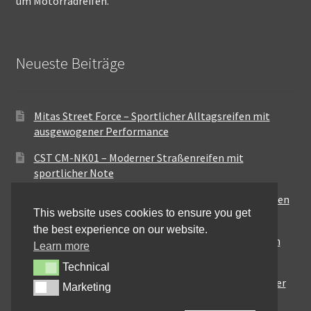
um Motorradreifen.
Neueste Beiträge
Mitas Street Force – Sportlicher Alltagsreifen mit
ausgewogener Performance
CST CM-NK01 – Moderner Straßenreifen mit
sportlicher Note
Maxxis MA-ST3 – Ausgewogener Sport-Touring-Reifen
This website uses cookies to ensure you get
für vielseitige Einsätze
the best experience on our website.
Pirelli City Demon – Zuverlässigkeit für den urbanen
Learn more
Alltag
Technical
Technical
Metzeler Perfect ME77 – Klassische Optik mit solider
Marketing
Marketing
Straßenperformance