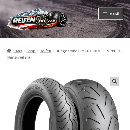
Zur
Zum
Menü
Navigation
Inhalt
springen
springen
Unterm
Reifen
öffnen
Start
Shop
Reifen
Bridgestone E-MAX 180/70 – 15 76H TL
Unterm
Schläuche
(Hinterreifen)
öffnen
So bestellen Sie
Unterm
ABC
öffnen
Unterm
Marken
öffnen
Reifentests