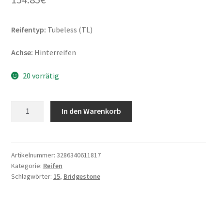
Reifentyp:
Tubeless (TL)
Achse:
Hinterreifen
20 vorrätig
Bridgestone
In den Warenkorb
E-
MAX
180/70
-
Artikelnummer:
3286340611817
Kategorie:
Reifen
15
Schlagwörter:
15
,
Bridgestone
76H
TL
(Hinterreifen)
Menge