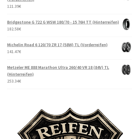
121.39
€
Bridgestone G 722 G WSW 180/70 - 15 76H TT (Hinterreifen)
182.58
€
Michelin Road 6 120/70 ZR 17 (58W) TL (Vorderreifen)
141.47
€
Metzeler ME 888 Marathon Ultra 260/40 VR 18 (84V) TL
(Hinterreifen)
253.34
€