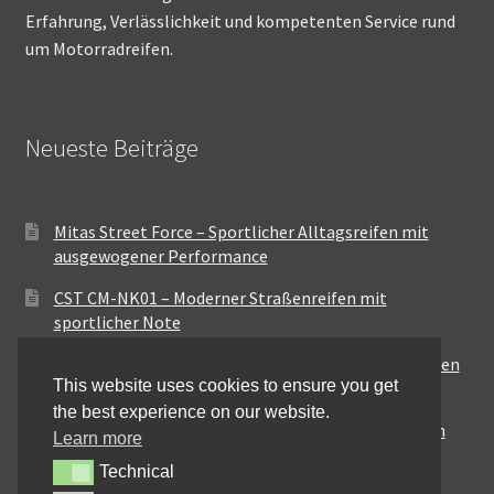
Erfahrung, Verlässlichkeit und kompetenten Service rund
um Motorradreifen.
Neueste Beiträge
Mitas Street Force – Sportlicher Alltagsreifen mit
ausgewogener Performance
CST CM-NK01 – Moderner Straßenreifen mit
sportlicher Note
Maxxis MA-ST3 – Ausgewogener Sport-Touring-Reifen
This website uses cookies to ensure you get
für vielseitige Einsätze
the best experience on our website.
Pirelli City Demon – Zuverlässigkeit für den urbanen
Learn more
Alltag
Technical
Technical