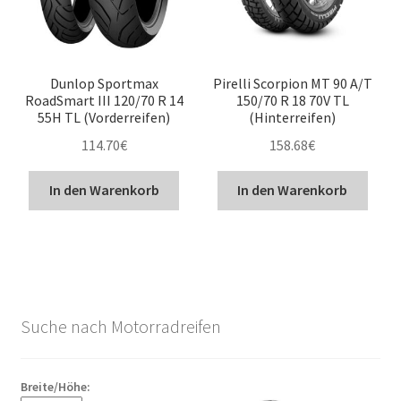
Dunlop Sportmax
Pirelli Scorpion MT 90 A/T
RoadSmart III 120/70 R 14
150/70 R 18 70V TL
55H TL (Vorderreifen)
(Hinterreifen)
114.70
€
158.68
€
In den Warenkorb
In den Warenkorb
Suche nach Motorradreifen
Breite/Höhe: