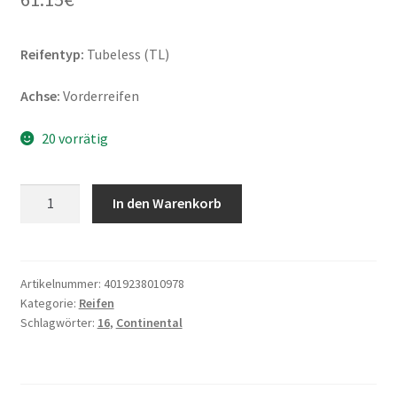
Reifentyp:
Tubeless (TL)
Achse:
Vorderreifen
20 vorrätig
Continental
In den Warenkorb
Scoot
100/80
-
16
Artikelnummer:
4019238010978
Kategorie:
Reifen
50P
Schlagwörter:
16
,
Continental
TL
(Vorderreifen)
Menge