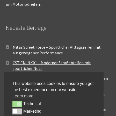
um Motorradreifen.
Neueste Beiträge
Mitas Street Force – Sportlicher Alltagsreifen mit
ausgewogener Performance
CST CM-NK01 – Moderner Straßenreifen mit
sportlicher Note
Maxxis MA-ST3 – Ausgewogener Sport-Touring-Reifen
This website uses cookies to ensure you get
für vielseitige Einsätze
the best experience on our website.
Pirelli City Demon – Zuverlässigkeit für den urbanen
Learn more
Alltag
Technical
Technical
Metzeler Perfect ME77 – Klassische Optik mit solider
Marketing
Marketing
Straßenperformance