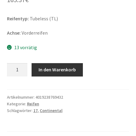
Reifentyp:
Tubeless (TL)
Achse:
Vorderreifen
13 vorrätig
Continental
In den Warenkorb
Legend
WW
130/80
-
Artikelnummer:
4019238769432
Kategorie:
Reifen
17
Schlagwörter:
17
,
Continental
65H
TL
(Vorderreifen)
Menge