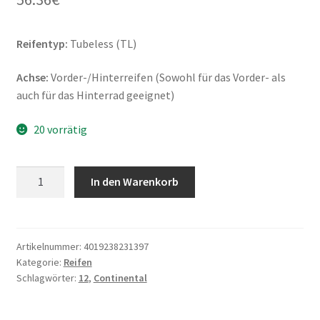
Reifentyp:
Tubeless (TL)
Achse:
Vorder-/Hinterreifen (Sowohl für das Vorder- als
auch für das Hinterrad geeignet)
20 vorrätig
Continental
In den Warenkorb
Twist
140/70
-
12
Artikelnummer:
4019238231397
Kategorie:
Reifen
65P
Schlagwörter:
12
,
Continental
TL
(Vorder-/Hinterreifen)
Menge