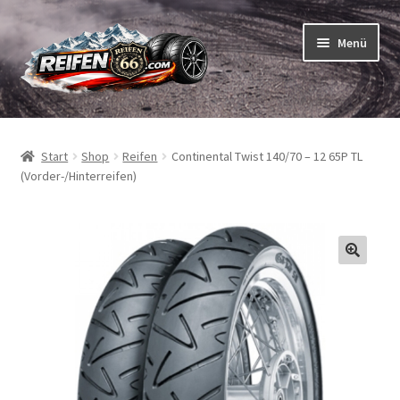
Zur
Zum
Menü
Navigation
Inhalt
springen
springen
Unterm
Reifen
öffnen
Start
Shop
Reifen
Continental Twist 140/70 – 12 65P TL
Unterm
Schläuche
(Vorder-/Hinterreifen)
öffnen
So bestellen Sie
Unterm
ABC
öffnen
Unterm
Marken
öffnen
Reifentests