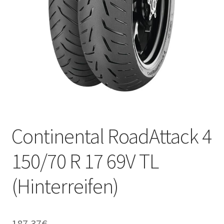
Kontakt
Continental RoadAttack 4
150/70 R 17 69V TL
(Hinterreifen)
187.37
€