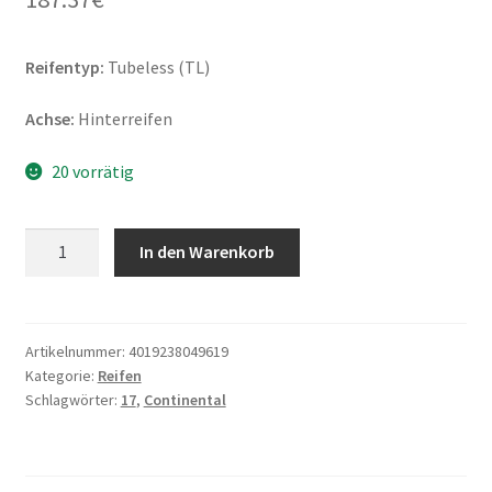
Reifentyp:
Tubeless (TL)
Achse:
Hinterreifen
20 vorrätig
Continental
In den Warenkorb
RoadAttack
4
150/70
R
Artikelnummer:
4019238049619
Kategorie:
Reifen
17
Schlagwörter:
17
,
Continental
69V
TL
(Hinterreifen)
Menge