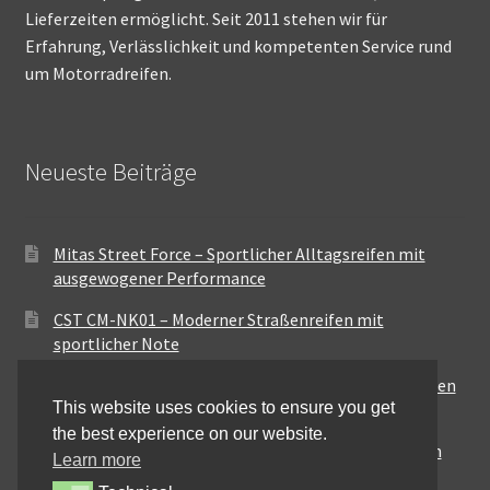
Lieferzeiten ermöglicht. Seit 2011 stehen wir für
Erfahrung, Verlässlichkeit und kompetenten Service rund
um Motorradreifen.
Neueste Beiträge
Mitas Street Force – Sportlicher Alltagsreifen mit
ausgewogener Performance
CST CM-NK01 – Moderner Straßenreifen mit
sportlicher Note
Maxxis MA-ST3 – Ausgewogener Sport-Touring-Reifen
This website uses cookies to ensure you get
für vielseitige Einsätze
the best experience on our website.
Pirelli City Demon – Zuverlässigkeit für den urbanen
Learn more
Alltag