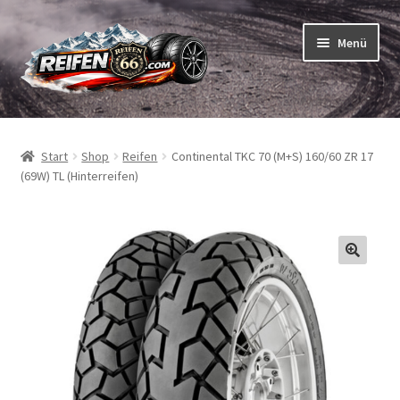
Zur
Zum
Menü
Navigation
Inhalt
springen
springen
Unterm
Reifen
öffnen
Start
Shop
Reifen
Continental TKC 70 (M+S) 160/60 ZR 17
Unterm
Schläuche
(69W) TL (Hinterreifen)
öffnen
So bestellen Sie
Unterm
ABC
öffnen
Unterm
Marken
öffnen
Reifentests