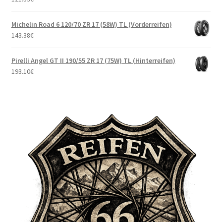
Michelin Road 6 120/70 ZR 17 (58W) TL (Vorderreifen)
143.38
€
Pirelli Angel GT II 190/55 ZR 17 (75W) TL (Hinterreifen)
193.10
€