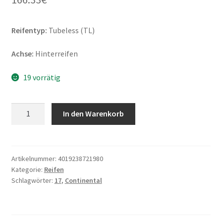
Reifentyp:
Tubeless (TL)
Achse:
Hinterreifen
19 vorrätig
Continental
In den Warenkorb
TKC
70
(M+S)
160/60
Artikelnummer:
4019238721980
Kategorie:
Reifen
ZR
Schlagwörter:
17
,
Continental
17
(69W)
TL
(Hinterreifen)