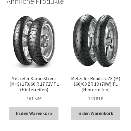
Ähnliche Produkte
Metzeler Karoo Street
Metzeler Roadtec Z8 (M)
(M+S) 170/60 R 17 72V TL
160/60 ZR 18 (70W) TL
(Hinterreifen)
(Hinterreifen)
161.54
€
133.81
€
In den Warenkorb
In den Warenkorb