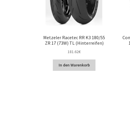
Metzeler Racetec RR K3 180/55
Con
ZR 17 (73W) TL (Hinterreifen)
181.62
€
In den Warenkorb