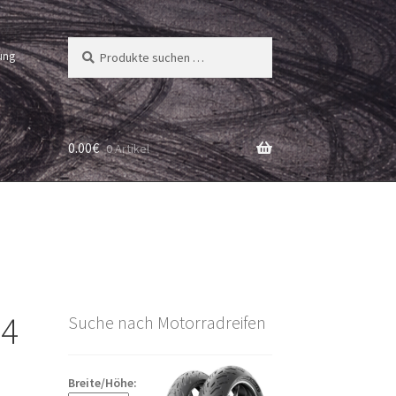
Suchen
Suchen
ung
nach:
0.00
€
0 Artikel
 4
Suche nach Motorradreifen
Breite/Höhe: