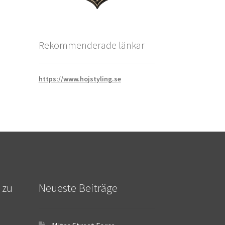
Rekommenderade länkar
https://www.hojstyling.se
 zu
Neueste Beiträge