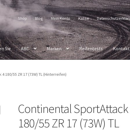
Shop
Blog
Mein Konto
Kasse
Datenschutzerklär
en Sie
ABC
Marken
Reifentests
Kontakt
 4 180/55 ZR 17 (73W) TL (Hinterreifen)
Continental SportAttack
180/55 ZR 17 (73W) TL