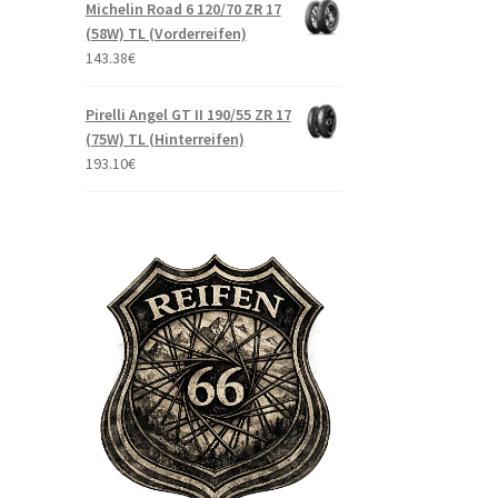
Michelin Road 6 120/70 ZR 17
(58W) TL (Vorderreifen)
143.38
€
Pirelli Angel GT II 190/55 ZR 17
(75W) TL (Hinterreifen)
193.10
€