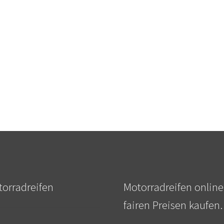
orradreifen
Motorradreifen online
fairen Preisen kaufen.