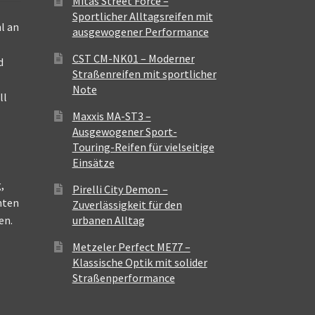
Mitas Street Force –
Sportlicher Alltagsreifen mit
l an
ausgewogener Performance
CST CM-NK01 – Moderner
d
Straßenreifen mit sportlicher
Note
ll
Maxxis MA-ST3 –
Ausgewogener Sport-
Touring-Reifen für vielseitige
Einsätze
,
Pirelli City Demon –
nten
Zuverlässigkeit für den
en.
urbanen Alltag
Metzeler Perfect ME77 –
Klassische Optik mit solider
Straßenperformance