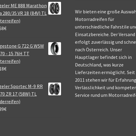
zeler ME 888 Marathon
Wir bieten eine große Auswah
a 280/35 VR 18 (84V) TL
Motorradreifen für
terreifen)
unterschiedliche Fahrstile un
68
€
Einsatzbereiche. Der Versand
erfolgt zuverlässig und schne
gestone G 722 G WSW
nach Österreich. Unser
70 - 15 76H TT
Hauptlager befindet sich in
terreifen)
Deutschland, was kurze
18
€
Lieferzeiten ermöglicht. Seit
2011 stehen wir für Erfahrung
eler Sportec M-9 RR
Verlässlichkeit und kompete
70 ZR 17 (58W) TL
Service rund um Motorradreif
derreifen)
39
€