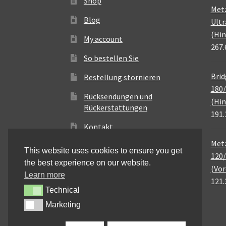
Shop
Met
Blog
Ultr
(Hin
My account
267.
So bestellen Sie
Brid
Bestellung stornieren
180/
Rücksendungen und
(Hin
Rückerstattungen
191.
Kontakt
Metz
This website uses cookies to ensure you get
120/
the best experience on our website.
(Vor
Learn more
121.
Technical
Technical
Marketing
Marketing