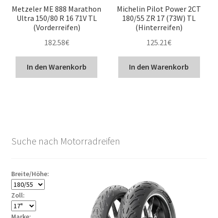
Metzeler ME 888 Marathon
Michelin Pilot Power 2CT
Ultra 150/80 R 16 71V TL
180/55 ZR 17 (73W) TL
(Vorderreifen)
(Hinterreifen)
182.58
€
125.21
€
In den Warenkorb
In den Warenkorb
Suche nach Motorradreifen
Breite/Höhe:
Zoll:
Marke: