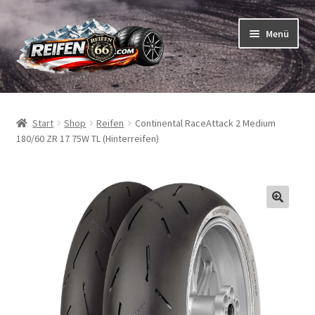
Zur
Zum
Menü
Navigation
Inhalt
springen
springen
Unterm
Reifen
öffnen
Start
Shop
Reifen
Continental RaceAttack 2 Medium
Unterm
Schläuche
180/60 ZR 17 75W TL (Hinterreifen)
öffnen
So bestellen Sie
Unterm
ABC
öffnen
Unterm
Marken
öffnen
Reifentests