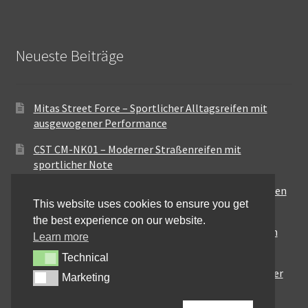
Neueste Beiträge
Mitas Street Force – Sportlicher Alltagsreifen mit
ausgewogener Performance
CST CM-NK01 – Moderner Straßenreifen mit
sportlicher Note
Maxxis MA-ST3 – Ausgewogener Sport-Touring-Reifen
This website uses cookies to ensure you get
für vielseitige Einsätze
the best experience on our website.
Pirelli City Demon – Zuverlässigkeit für den urbanen
Learn more
Alltag
Technical
Technical
Metzeler Perfect ME77 – Klassische Optik mit solider
Marketing
Marketing
Straßenperformance