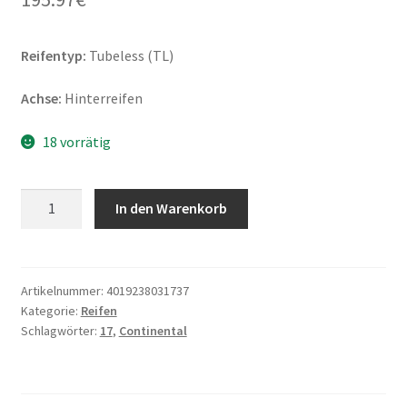
Reifentyp:
Tubeless (TL)
Achse:
Hinterreifen
18 vorrätig
Continental
In den Warenkorb
RaceAttack
2
Medium
180/60
Artikelnummer:
4019238031737
Kategorie:
Reifen
ZR
Schlagwörter:
17
,
Continental
17
75W
TL
(Hinterreifen)