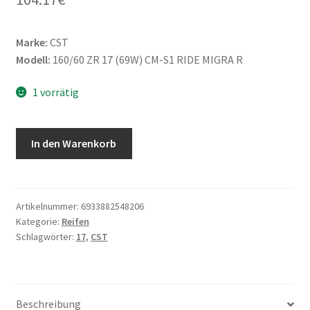
Marke:
CST
Modell:
160/60 ZR 17 (69W) CM-S1 RIDE MIGRA R
1 vorrätig
CST
In den Warenkorb
160/60
ZR
17
(69W)
Artikelnummer:
6933882548206
Kategorie:
Reifen
CM-
Schlagwörter:
17
,
CST
S1
RIDE
MIGRA
(Hinterreifen)
Beschreibung
Menge