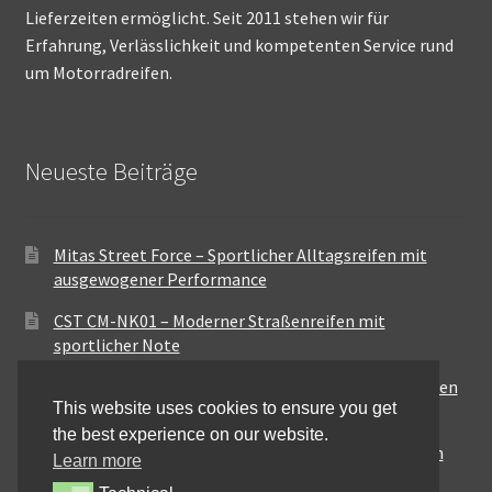
Lieferzeiten ermöglicht. Seit 2011 stehen wir für
Erfahrung, Verlässlichkeit und kompetenten Service rund
um Motorradreifen.
Neueste Beiträge
Mitas Street Force – Sportlicher Alltagsreifen mit
ausgewogener Performance
CST CM-NK01 – Moderner Straßenreifen mit
sportlicher Note
Maxxis MA-ST3 – Ausgewogener Sport-Touring-Reifen
This website uses cookies to ensure you get
für vielseitige Einsätze
the best experience on our website.
Pirelli City Demon – Zuverlässigkeit für den urbanen
Learn more
Alltag