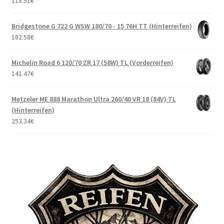
118.51
€
Bridgestone G 722 G WSW 180/70 - 15 76H TT (Hinterreifen)
182.58
€
Michelin Road 6 120/70 ZR 17 (58W) TL (Vorderreifen)
141.47
€
Metzeler ME 888 Marathon Ultra 260/40 VR 18 (84V) TL
(Hinterreifen)
253.34
€