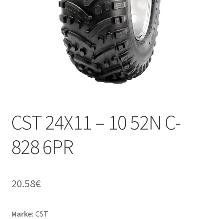
Kontakt
CST 24X11 – 10 52N C-
828 6PR
20.58
€
Marke:
CST