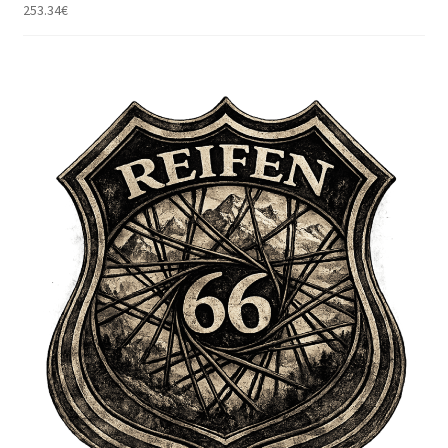
253.34
€