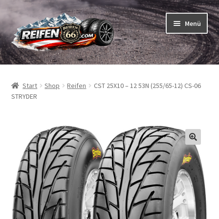
Zur
Zum
Menü
Navigation
Inhalt
springen
springen
Unterm
Reifen
öffnen
Start
Shop
Reifen
CST 25X10 – 12 53N (255/65-12) CS-06
Unterm
Schläuche
STRYDER
öffnen
So bestellen Sie
Unterm
ABC
öffnen
Unterm
Marken
öffnen
Reifentests