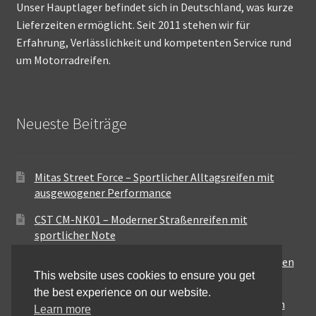
Unser Hauptlager befindet sich in Deutschland, was kurze
Lieferzeiten ermöglicht. Seit 2011 stehen wir für
Erfahrung, Verlässlichkeit und kompetenten Service rund
um Motorradreifen.
Neueste Beiträge
Mitas Street Force – Sportlicher Alltagsreifen mit
ausgewogener Performance
CST CM-NK01 – Moderner Straßenreifen mit
sportlicher Note
Maxxis MA-ST3 – Ausgewogener Sport-Touring-Reifen
This website uses cookies to ensure you get
für vielseitige Einsätze
the best experience on our website.
Pirelli City Demon – Zuverlässigkeit für den urbanen
Learn more