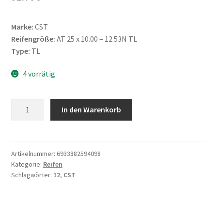
Marke:
CST
Reifengröße:
AT 25 x 10.00 – 12 53N TL
Type:
TL
4 vorrätig
CST
In den Warenkorb
25X10
-
12
53N
Artikelnummer:
6933882594098
Kategorie:
Reifen
(255/65-
Schlagwörter:
12
,
CST
12)
CS-
06
STRYDER