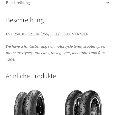
Beschreibung
Menge
Beschreibung
CST
25X10 – 12 53N (255/65-12) CS-06 STRYDER
We have a fantastic range of motorcycle tyres, scooter tyres,
motocross tyres, trail tyres, racing tyres, Innertubes and Rim
Tape.
Ähnliche Produkte