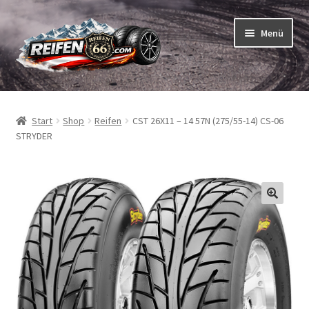
Zur
Zum
Menü
Navigation
Inhalt
springen
springen
Unterm
Reifen
öffnen
Start
Shop
Reifen
CST 26X11 – 14 57N (275/55-14) CS-06
Unterm
Schläuche
STRYDER
öffnen
So bestellen Sie
Unterm
ABC
öffnen
Unterm
Marken
öffnen
Reifentests