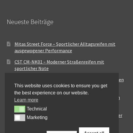
Neueste Beiträge
Mitas Street Force – Sportlicher Alltagsreifen mit
ausgewogener Performance
CST CM-NK01 – Moderner Straßenreifen mit
sportlicher Note
Maxxis MA-ST3 – Ausgewogener Sport-Touring-Reifen
This website uses cookies to ensure you get
für vielseitige Einsätze
the best experience on our website.
Pirelli City Demon – Zuverlässigkeit für den urbanen
Learn more
Alltag
Technical
Technical
Metzeler Perfect ME77 – Klassische Optik mit solider
Marketing
Marketing
Straßenperformance