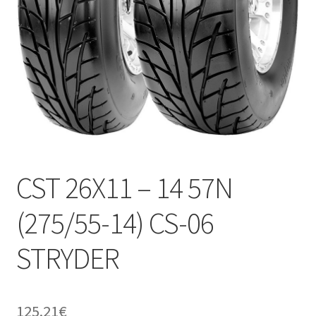
Kontakt
CST 26X11 – 14 57N
(275/55-14) CS-06
STRYDER
125.21
€