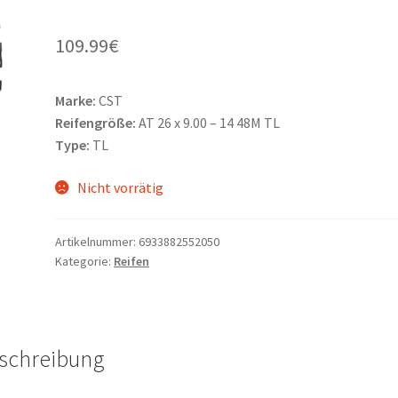
109.99
€
Marke:
CST
Reifengröße:
AT 26 x 9.00 – 14 48M TL
Type:
TL
Nicht vorrätig
Artikelnummer:
6933882552050
Kategorie:
Reifen
schreibung