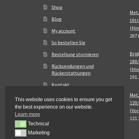
Shop
Met
Blog
Ultr
(Hin
My account
267.
So bestellen Sie
Brid
Bestellung stornieren
180/
Rücksendungen und
(Hin
Rückerstattungen
191.
Kontakt
Metz
This website uses cookies to ensure you get
120/
the best experience on our website.
(Vor
Learn more
121.
Technical
Technical
Marketing
Marketing