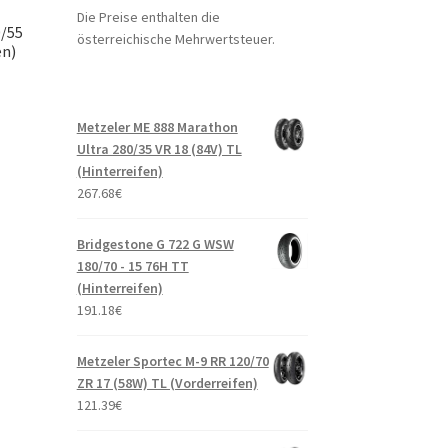
Die Preise enthalten die
0/55
österreichische Mehrwertsteuer.
en)
Metzeler ME 888 Marathon
Ultra 280/35 VR 18 (84V) TL
(Hinterreifen)
267.68
€
Bridgestone G 722 G WSW
180/70 - 15 76H TT
(Hinterreifen)
191.18
€
Metzeler Sportec M-9 RR 120/70
ZR 17 (58W) TL (Vorderreifen)
121.39
€