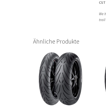
CST
We h
trai
Ähnliche Produkte