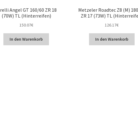
relli Angel GT 160/60 ZR 18
Metzeler Roadtec Z8 (M) 18
(70W) TL (Hinterreifen)
ZR 17 (73W) TL (Hinterreif
150.07
€
126.17
€
In den Warenkorb
In den Warenkorb