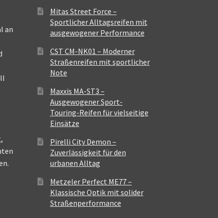
Mitas Street Force –
Sportlicher Alltagsreifen mit
l an
ausgewogener Performance
CST CM-NK01 – Moderner
d
Straßenreifen mit sportlicher
Note
ll
Maxxis MA-ST3 –
Ausgewogener Sport-
Touring-Reifen für vielseitige
Einsätze
,
Pirelli City Demon –
nten
Zuverlässigkeit für den
en.
urbanen Alltag
Metzeler Perfect ME77 –
Klassische Optik mit solider
Straßenperformance