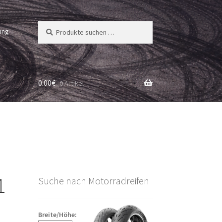
Suchen
Suchen
ung
nach:
0.00
€
0 Artikel
1
Suche nach Motorradreifen
Breite/Höhe: