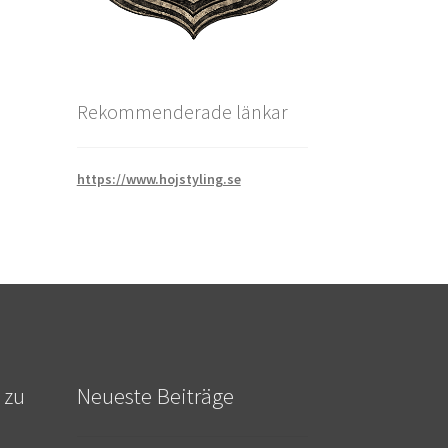
Rekommenderade länkar
https://www.hojstyling.se
 zu
Neueste Beiträge