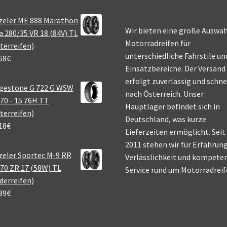
zeler ME 888 Marathon
Wir bieten eine große Auswah
a 280/35 VR 18 (84V) TL
Motorradreifen für
terreifen)
unterschiedliche Fahrstile un
68
€
Einsatzbereiche. Der Versand
erfolgt zuverlässig und schne
gestone G 722 G WSW
nach Österreich. Unser
70 - 15 76H TT
Hauptlager befindet sich in
terreifen)
Deutschland, was kurze
18
€
Lieferzeiten ermöglicht. Seit
2011 stehen wir für Erfahrung
eler Sportec M-9 RR
Verlässlichkeit und kompete
70 ZR 17 (58W) TL
Service rund um Motorradreif
derreifen)
39
€