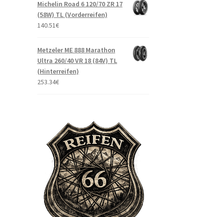
Michelin Road 6 120/70 ZR 17
(58W) TL (Vorderreifen)
140.51
€
Metzeler ME 888 Marathon
Ultra 260/40 VR 18 (84V) TL
(Hinterreifen)
253.34
€