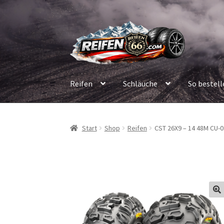
Zur
Zum
Navigation
Inhalt
springen
springen
Reifen
Schläuche
So bestell
Start
Shop
Reifen
CST 26X9 – 14 48M CU-