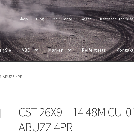
Shop
Blog
Mein Konto
Kasse
Datenschutzerklär
en Sie
ABC
Marken
Reifentests
Kontakt
01 ABUZZ 4PR
CST 26X9 – 14 48M CU-0
ABUZZ 4PR