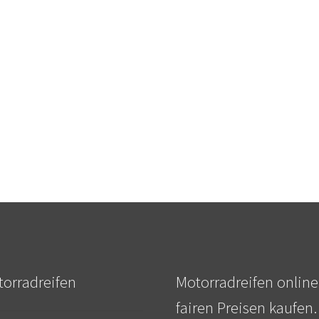
orradreifen
Motorradreifen online
fairen Preisen kaufen.