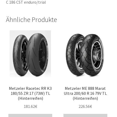
C 186 CST enduro/trial
Ähnliche Produkte
Metzeler Racetec RR K3
Metzeler ME 888 Marat
180/55 ZR 17 (73W) TL
Ultra 200/60 R 16 79V TL
(Hinterreifen)
(Hinterreifen)
181.62
€
226.56
€