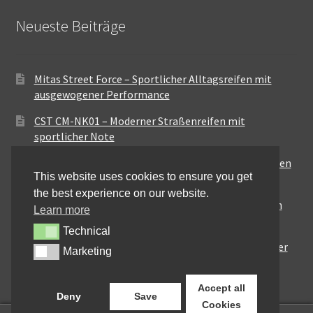
Neueste Beiträge
Mitas Street Force – Sportlicher Alltagsreifen mit
ausgewogener Performance
CST CM-NK01 – Moderner Straßenreifen mit
sportlicher Note
Maxxis MA-ST3 – Ausgewogener Sport-Touring-Reifen
This website uses cookies to ensure you get
für vielseitige Einsätze
the best experience on our website.
Pirelli City Demon – Zuverlässigkeit für den urbanen
Learn more
Alltag
Technical
Technical
Metzeler Perfect ME77 – Klassische Optik mit solider
Marketing
Marketing
Straßenperformance
Accept all
Deny
Save
Cookies