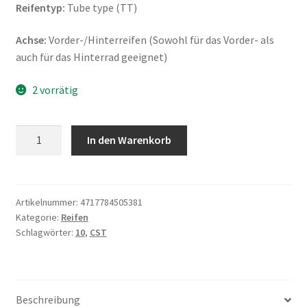
Reifentyp:
Tube type (TT)
Achse:
Vorder-/Hinterreifen (Sowohl für das Vorder- als
auch für das Hinterrad geeignet)
2 vorrätig
CST
In den Warenkorb
C-
131
3.50
-
Artikelnummer:
4717784505381
Kategorie:
Reifen
10
Schlagwörter:
10
,
CST
51J
TT
(Vorder-/Hinterreifen)
Menge
Beschreibung