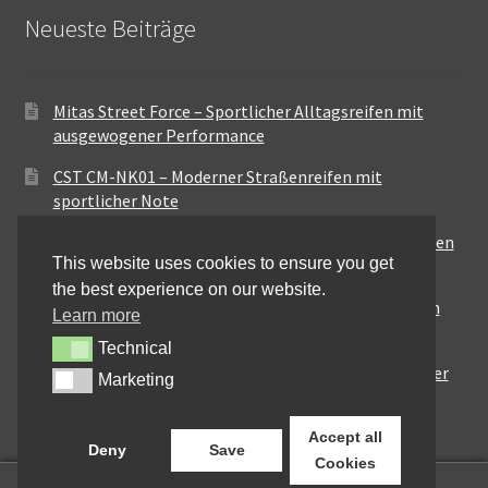
Neueste Beiträge
Mitas Street Force – Sportlicher Alltagsreifen mit
ausgewogener Performance
CST CM-NK01 – Moderner Straßenreifen mit
sportlicher Note
Maxxis MA-ST3 – Ausgewogener Sport-Touring-Reifen
This website uses cookies to ensure you get
für vielseitige Einsätze
the best experience on our website.
Pirelli City Demon – Zuverlässigkeit für den urbanen
Learn more
Alltag
Technical
Technical
Metzeler Perfect ME77 – Klassische Optik mit solider
Marketing
Marketing
Straßenperformance
Accept all
Deny
Save
Cookies