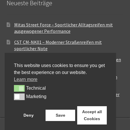
Neueste Beiträge
Mitas Street Force – Sportlicher Alltagsreifen mit
ausgewogener Performance
CST CM-NK01 – Moderner Straßenreifen mit
sportlicher Note
Maxxis MA-ST3 – Ausgewogener Sport-Touring-Reifen
This website uses cookies to ensure you get
für vielseitige Einsätze
the best experience on our website.
Pirelli City Demon – Zuverlässigkeit für den urbanen
Learn more
Alltag
Technical
Technical
Metzeler Perfect ME77 – Klassische Optik mit solider
Marketing
Marketing
Straßenperformance
Accept all
Deny
Save
Cookies
0