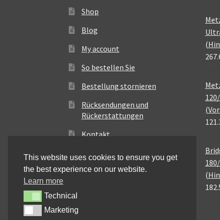
Shop
Met
Blog
Ultr
(Hin
My account
267.
So bestellen Sie
Metz
Bestellung stornieren
120/
Rücksendungen und
(Vor
Rückerstattungen
121.
Kontakt
Brid
This website uses cookies to ensure you get
180/
the best experience on our website.
(Hin
Learn more
182.
Technical
Technical
Marketing
Marketing