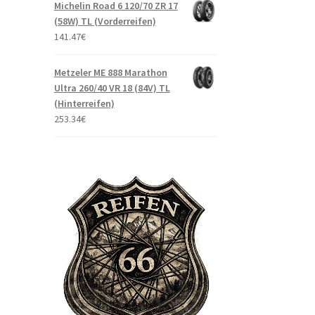
Michelin Road 6 120/70 ZR 17
(58W) TL (Vorderreifen)
141.47
€
Metzeler ME 888 Marathon
Ultra 260/40 VR 18 (84V) TL
(Hinterreifen)
253.34
€