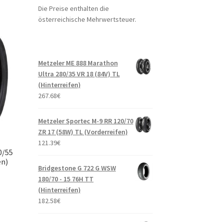
Die Preise enthalten die
österreichische Mehrwertsteuer.
Metzeler ME 888 Marathon
Ultra 280/35 VR 18 (84V) TL
(Hinterreifen)
267.68
€
Metzeler Sportec M-9 RR 120/70
ZR 17 (58W) TL (Vorderreifen)
121.39
€
0/55
en)
Bridgestone G 722 G WSW
180/70 - 15 76H TT
(Hinterreifen)
182.58
€