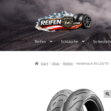
Zur
Zum
Navigation
Inhalt
springen
springen
Reifen
Schläuche
So bestell
Start
Shop
Reifen
Heidenau K 80 110/70 – 