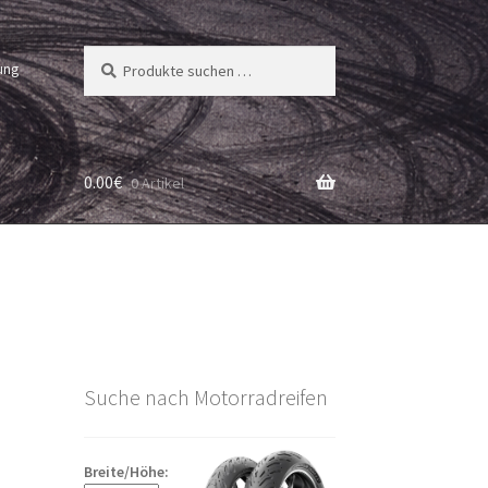
Suchen
Suchen
ung
nach:
0.00
€
0 Artikel
Suche nach Motorradreifen
Breite/Höhe: