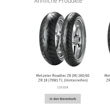
Ähnliche Produkte
Metzeler Roadtec Z8 (M) 160/60
Met
ZR 18 (70W) TL (Hinterreifen)
ZR
133.81
€
In den Warenkorb