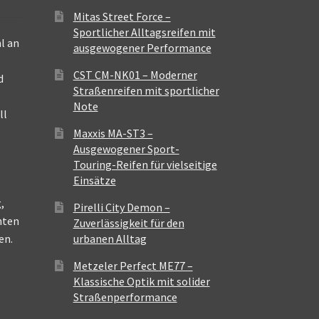
Mitas Street Force –
Sportlicher Alltagsreifen mit
l an
ausgewogener Performance
CST CM-NK01 – Moderner
d
Straßenreifen mit sportlicher
Note
ll
Maxxis MA-ST3 –
Ausgewogener Sport-
Touring-Reifen für vielseitige
Einsätze
,
Pirelli City Demon –
nten
Zuverlässigkeit für den
en.
urbanen Alltag
Metzeler Perfect ME77 –
Klassische Optik mit solider
Straßenperformance