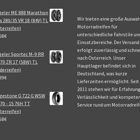
zeler ME 888 Marathon
Wir bieten eine große Auswah
a 280/35 VR 18 (84V) TL
Motorradreifen für
terreifen)
unterschiedliche Fahrstile un
68
€
Einsatzbereiche. Der Versand
erfolgt zuverlässig und schne
eler Sportec M-9 RR
nach Österreich. Unser
70 ZR 17 (58W) TL
Hauptlager befindet sich in
derreifen)
Deutschland, was kurze
39
€
Lieferzeiten ermöglicht. Seit
2011 stehen wir für Erfahrung
gestone G 722 G WSW
Verlässlichkeit und kompete
70 - 15 76H TT
Service rund um Motorradreif
terreifen)
58
€