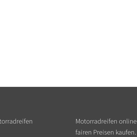
orradreifen
Motorradreifen online
fairen Preisen kaufen.