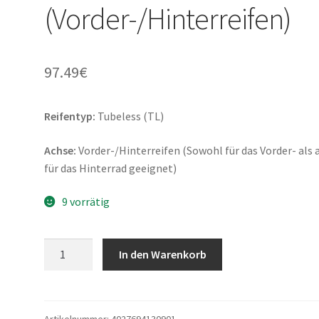
(Vorder-/Hinterreifen)
97.49
€
Reifentyp:
Tubeless (TL)
Achse:
Vorder-/Hinterreifen (Sowohl für das Vorder- als 
für das Hinterrad geeignet)
9 vorrätig
Heidenau
In den Warenkorb
K
80
110/70
-
Artikelnummer:
4027694130901