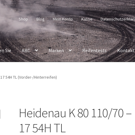
Shop
Blog
Mein Konto
Kasse
Datenschutzerklär
en Sie
ABC
Marken
Reifentests
Kontakt
17 54H TL (Vorder-/Hinterreifen)
Heidenau K 80 110/70 –
17 54H TL