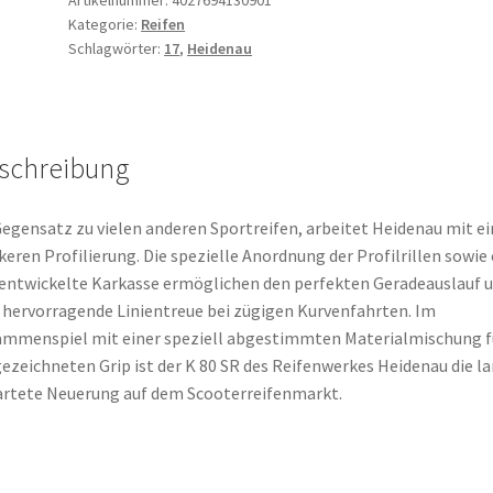
Kategorie:
Reifen
17
Schlagwörter:
17
,
Heidenau
54H
TL
(Vorder-/Hinterreifen)
Menge
schreibung
egensatz zu vielen anderen Sportreifen, arbeitet Heidenau mit ei
keren Profilierung. Die spezielle Anordnung der Profilrillen sowie 
entwickelte Karkasse ermöglichen den perfekten Geradeauslauf 
 hervorragende Linientreue bei zügigen Kurvenfahrten. Im
mmenspiel mit einer speziell abgestimmten Materialmischung f
ezeichneten Grip ist der K 80 SR des Reifenwerkes Heidenau die l
rtete Neuerung auf dem Scooterreifenmarkt.