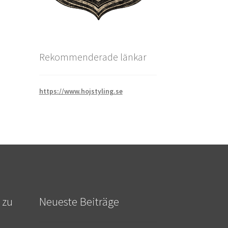
Rekommenderade länkar
https://www.hojstyling.se
 zu
Neueste Beiträge