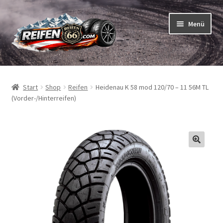
Zur
Zum
Menü
Navigation
Inhalt
springen
springen
Unterm
Reifen
öffnen
Start
Shop
Reifen
Heidenau K 58 mod 120/70 – 11 56M TL
Unterm
Schläuche
(Vorder-/Hinterreifen)
öffnen
So bestellen Sie
Unterm
ABC
öffnen
Unterm
Marken
öffnen
Reifentests