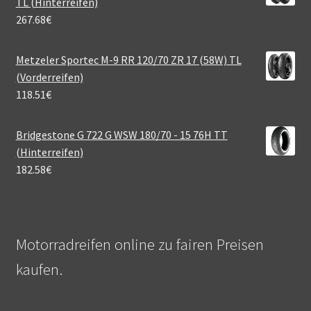
TL (Hinterreifen)
267.68
€
Metzeler Sportec M-9 RR 120/70 ZR 17 (58W) TL
(Vorderreifen)
118.51
€
Bridgestone G 722 G WSW 180/70 - 15 76H TT
(Hinterreifen)
182.58
€
Motorradreifen online zu fairen Preisen
kaufen.