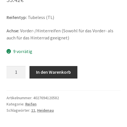
Reifentyp:
Tubeless (TL)
Achse:
Vorder-/Hinterreifen (Sowohl für das Vorder- als
auch für das Hinterrad geeignet)
9 vorrätig
Heidenau
In den Warenkorb
K
58
mod
120/70
Artikelnummer:
4027694120582
Kategorie:
Reifen
-
Schlagwörter:
11
,
Heidenau
11
56M
TL