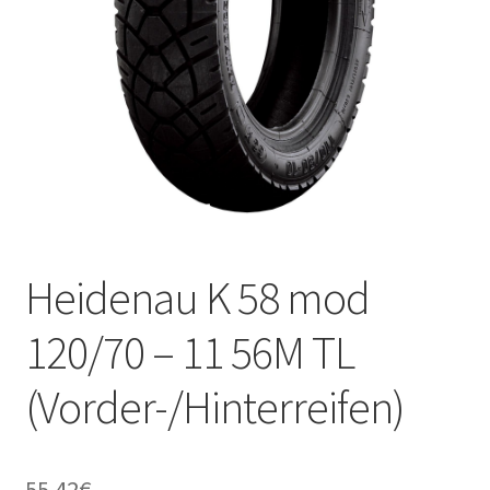
Kontakt
Heidenau K 58 mod
120/70 – 11 56M TL
(Vorder-/Hinterreifen)
55.42
€