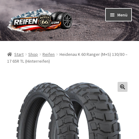
Zur
Zum
Menü
Navigation
Inhalt
springen
springen
Unterm
Reifen
öffnen
Start
Shop
Reifen
Heidenau K 60 Ranger (M+S) 130/80 –
Unterm
Schläuche
17 65R TL (Hinterreifen)
öffnen
So bestellen Sie
Unterm
ABC
öffnen
Unterm
Marken
öffnen
Reifentests