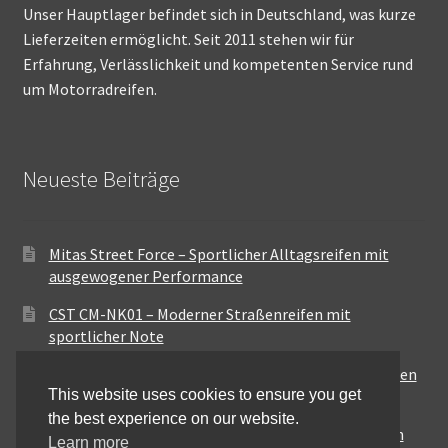
Unser Hauptlager befindet sich in Deutschland, was kurze
Lieferzeiten ermöglicht. Seit 2011 stehen wir für
Erfahrung, Verlässlichkeit und kompetenten Service rund
um Motorradreifen.
Neueste Beiträge
Mitas Street Force – Sportlicher Alltagsreifen mit
ausgewogener Performance
CST CM-NK01 – Moderner Straßenreifen mit
sportlicher Note
Maxxis MA-ST3 – Ausgewogener Sport-Touring-Reifen
This website uses cookies to ensure you get
für vielseitige Einsätze
the best experience on our website.
Pirelli City Demon – Zuverlässigkeit für den urbanen
Learn more