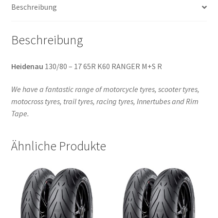
Beschreibung
(Hinterreifen)
Menge
Beschreibung
Heidenau
130/80 – 17 65R K60 RANGER M+S R
We have a fantastic range of motorcycle tyres, scooter tyres,
motocross tyres, trail tyres, racing tyres, Innertubes and Rim
Tape.
Ähnliche Produkte