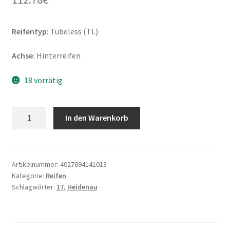
Reifentyp:
Tubeless (TL)
Achse:
Hinterreifen
18 vorrätig
Heidenau
In den Warenkorb
K
60
Ranger
(M+S)
Artikelnummer:
4027694141013
Kategorie:
Reifen
130/80
Schlagwörter:
17
,
Heidenau
-
17
65R
TL