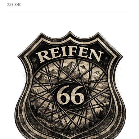
253.34
€