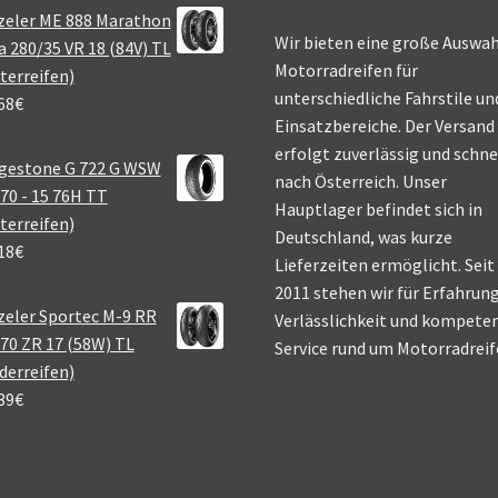
zeler ME 888 Marathon
Wir bieten eine große Auswah
a 280/35 VR 18 (84V) TL
Motorradreifen für
terreifen)
unterschiedliche Fahrstile un
68
€
Einsatzbereiche. Der Versand
erfolgt zuverlässig und schne
gestone G 722 G WSW
nach Österreich. Unser
70 - 15 76H TT
Hauptlager befindet sich in
terreifen)
Deutschland, was kurze
18
€
Lieferzeiten ermöglicht. Seit
2011 stehen wir für Erfahrung
eler Sportec M-9 RR
Verlässlichkeit und kompete
70 ZR 17 (58W) TL
Service rund um Motorradreif
derreifen)
39
€