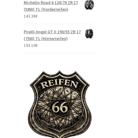
Michelin Road 6 120/70 ZR 17
(58W) TL (Vorderreifen)
143.38
€
Pirelli Angel GT II 190/55 ZR 17
(75W) TL (Hinterreifen)
193.10
€