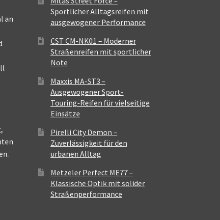
Mitas Street Force –
Sportlicher Alltagsreifen mit
l an
ausgewogener Performance
CST CM-NK01 – Moderner
d
Straßenreifen mit sportlicher
Note
ll
Maxxis MA-ST3 –
Ausgewogener Sport-
Touring-Reifen für vielseitige
Einsätze
,
Pirelli City Demon –
nten
Zuverlässigkeit für den
en.
urbanen Alltag
Metzeler Perfect ME77 –
Klassische Optik mit solider
Straßenperformance