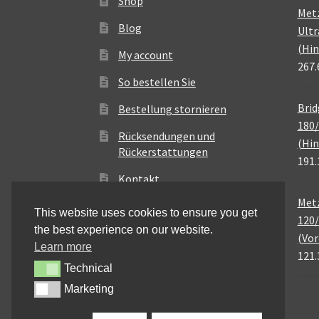
Shop
Met
Blog
Ultr
(Hin
My account
267.
So bestellen Sie
Brid
Bestellung stornieren
180/
Rücksendungen und
(Hin
Rückerstattungen
191.
Kontakt
Metz
This website uses cookies to ensure you get
120/
the best experience on our website.
(Vor
Learn more
121.
Technical
Technical
Marketing
Marketing