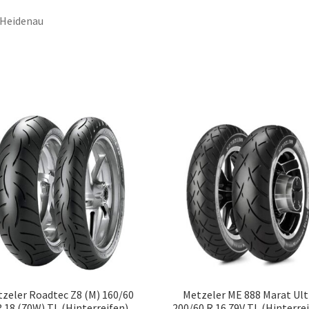
 Heidenau
zeler Roadtec Z8 (M) 160/60
Metzeler ME 888 Marat Ult
 18 (70W) TL (Hinterreifen)
200/60 R 16 79V TL (Hinterre