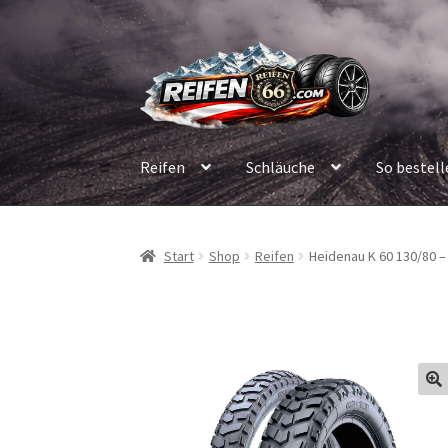
Zur
Zum
Navigation
Inhalt
springen
springen
Reifen
Schläuche
So bestell
Start
Shop
Reifen
Heidenau K 60 130/80 – 