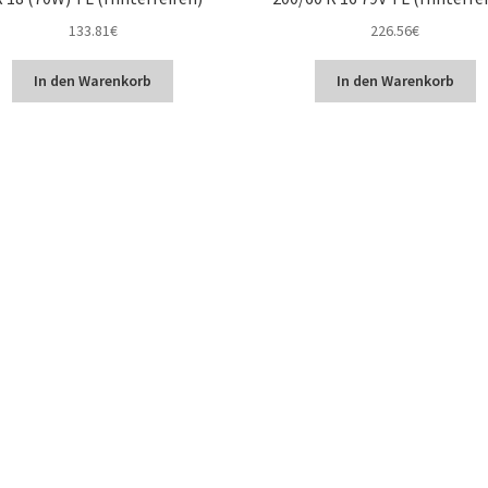
133.81
€
226.56
€
In den Warenkorb
In den Warenkorb