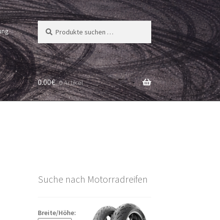
Suchen
Suchen
ung
nach:
0.00
€
0 Artikel
Suche nach Motorradreifen
Breite/Höhe: