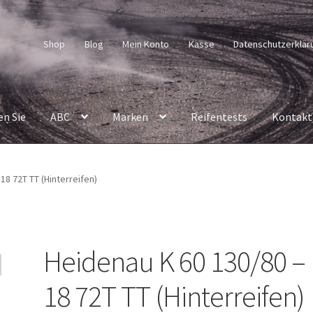
Shop
Blog
Mein Konto
Kasse
Datenschutzerklär
en Sie
ABC
Marken
Reifentests
Kontakt
18 72T TT (Hinterreifen)
Heidenau K 60 130/80 –
18 72T TT (Hinterreifen)