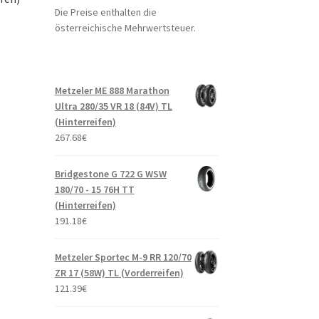
Die Preise enthalten die
österreichische Mehrwertsteuer.
Metzeler ME 888 Marathon
Ultra 280/35 VR 18 (84V) TL
(Hinterreifen)
267.68
€
Bridgestone G 722 G WSW
180/70 - 15 76H TT
(Hinterreifen)
191.18
€
Metzeler Sportec M-9 RR 120/70
ZR 17 (58W) TL (Vorderreifen)
121.39
€