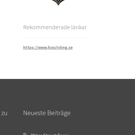
Rekommenderade länkar
https://www.hojstyling.se
 zu
Neueste Beiträge