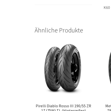
K60
Ähnliche Produkte
Pirelli Diablo Rosso III 190/55 ZR
Met
17 (75W) TL (Hinterreifen)
ZR