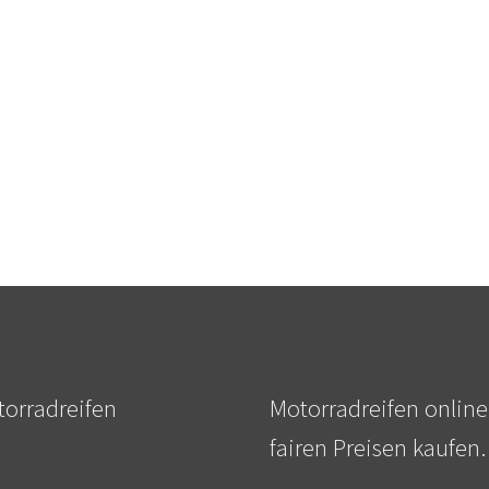
orradreifen
Motorradreifen online
fairen Preisen kaufen.