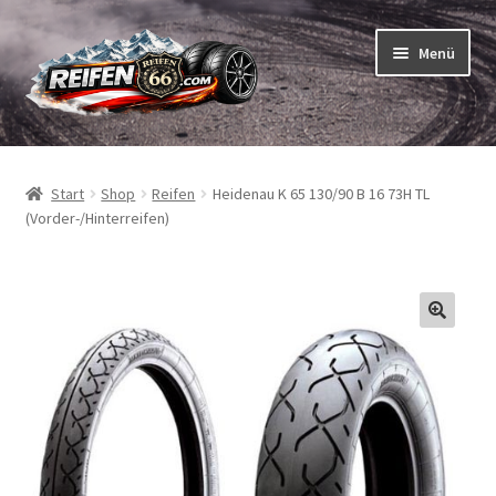
Zur
Zum
Menü
Navigation
Inhalt
springen
springen
Unterm
Reifen
öffnen
Start
Shop
Reifen
Heidenau K 65 130/90 B 16 73H TL
Unterm
Schläuche
(Vorder-/Hinterreifen)
öffnen
So bestellen Sie
Unterm
ABC
öffnen
Unterm
Marken
öffnen
Reifentests