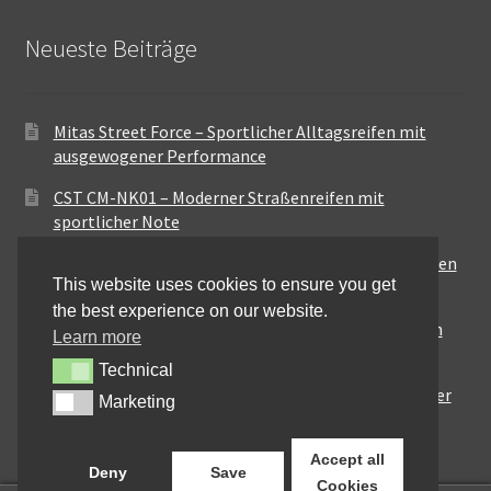
Neueste Beiträge
Mitas Street Force – Sportlicher Alltagsreifen mit
ausgewogener Performance
CST CM-NK01 – Moderner Straßenreifen mit
sportlicher Note
Maxxis MA-ST3 – Ausgewogener Sport-Touring-Reifen
This website uses cookies to ensure you get
für vielseitige Einsätze
the best experience on our website.
Pirelli City Demon – Zuverlässigkeit für den urbanen
Learn more
Alltag
Technical
Technical
Metzeler Perfect ME77 – Klassische Optik mit solider
Marketing
Marketing
Straßenperformance
Accept all
Deny
Save
Cookies