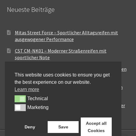
Neueste Beiträge
Mitas Street Force – Sportlicher Alltagsreifen mit
ausgewogener Performance
CST CM-NK01 – Moderner Straßenreifen mit
sportlicher Note
Maxxis MA-ST3 – Ausgewogener Sport-Touring-Reifen
This website uses cookies to ensure you get
für vielseitige Einsätze
the best experience on our website.
Pirelli City Demon – Zuverlässigkeit für den urbanen
Learn more
Alltag
Technical
Technical
Metzeler Perfect ME77 – Klassische Optik mit solider
Marketing
Marketing
Straßenperformance
Accept all
Deny
Save
Cookies