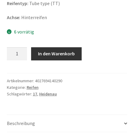
Reifentyp:
Tube type (TT)
Achse:
Hinterreifen
6 vorrätig
Heidenau
In den Warenkorb
K
60
5.10
-
Artikelnummer:
4027694140290
Kategorie:
Reifen
17
Schlagwörter:
17
,
Heidenau
69T
TT
(Hinterreifen)
Menge
Beschreibung