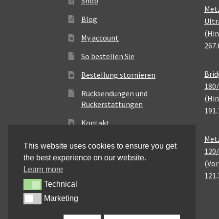
Shop
Met
Blog
Ultr
(Hin
My account
267.
So bestellen Sie
Brid
Bestellung stornieren
180/
Rücksendungen und
(Hin
Rückerstattungen
191.
Kontakt
Metz
This website uses cookies to ensure you get
120/
the best experience on our website.
(Vor
Learn more
121.
Technical
Technical
Marketing
Marketing