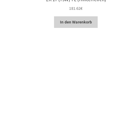
181.62
€
In den Warenkorb