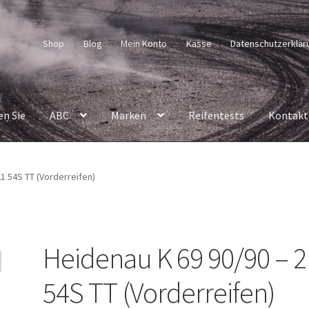
Shop
Blog
Mein Konto
Kasse
Datenschutzerklär
en Sie
ABC
Marken
Reifentests
Kontakt
1 54S TT (Vorderreifen)
Heidenau K 69 90/90 – 2
54S TT (Vorderreifen)