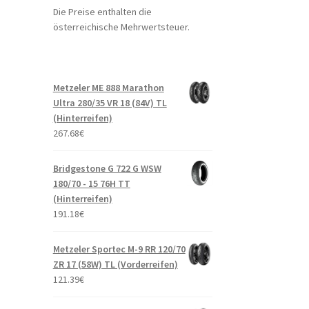
Die Preise enthalten die
österreichische Mehrwertsteuer.
Metzeler ME 888 Marathon
Ultra 280/35 VR 18 (84V) TL
(Hinterreifen)
267.68
€
Bridgestone G 722 G WSW
180/70 - 15 76H TT
(Hinterreifen)
191.18
€
Metzeler Sportec M-9 RR 120/70
ZR 17 (58W) TL (Vorderreifen)
121.39
€