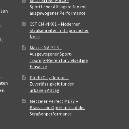
Mitas Street Force –
Sportlicher Alltagsreifen mit
l an
ausgewogener Performance
CST CM-NK01 – Moderner
d
Straßenreifen mit sportlicher
Note
ll
Maxxis MA-ST3 –
Ausgewogener Sport-
Touring-Reifen für vielseitige
Einsätze
,
Pirelli City Demon –
nten
Zuverlässigkeit für den
en.
urbanen Alltag
Metzeler Perfect ME77 –
Klassische Optik mit solider
Straßenperformance