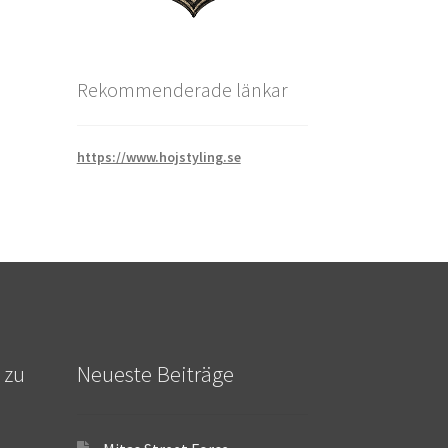
Rekommenderade länkar
https://www.hojstyling.se
 zu
Neueste Beiträge