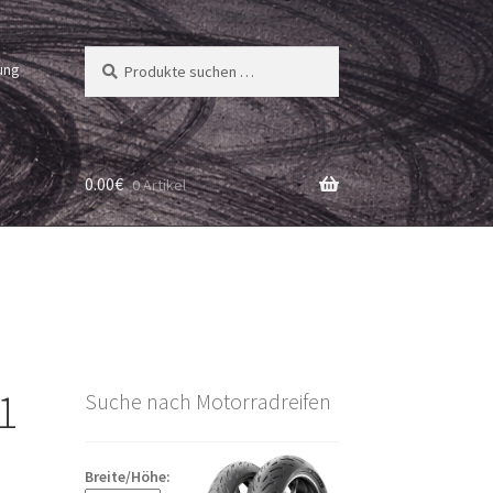
Suchen
Suchen
ung
nach:
0.00
€
0 Artikel
1
Suche nach Motorradreifen
Breite/Höhe: