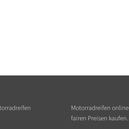
orradreifen
Motorradreifen online
fairen Preisen kaufen.