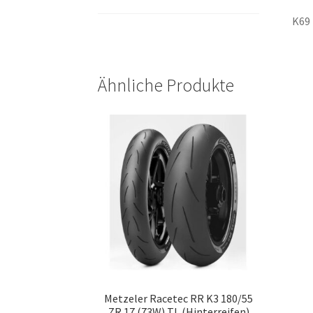
K69
Ähnliche Produkte
Metzeler Racetec RR K3 180/55
ZR 17 (73W) TL (Hinterreifen)