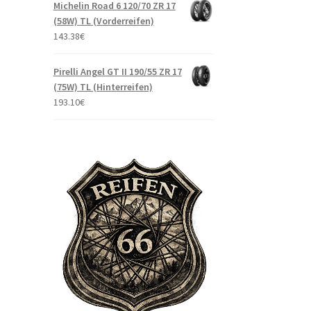
Michelin Road 6 120/70 ZR 17
(58W) TL (Vorderreifen)
143.38
€
Pirelli Angel GT II 190/55 ZR 17
(75W) TL (Hinterreifen)
193.10
€