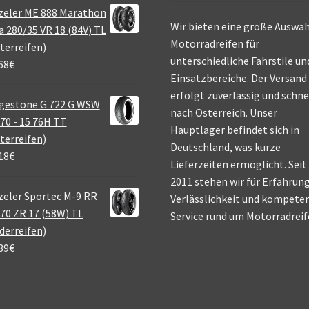
zeler ME 888 Marathon
Wir bieten eine große Auswah
a 280/35 VR 18 (84V) TL
Motorradreifen für
terreifen)
unterschiedliche Fahrstile un
68
€
Einsatzbereiche. Der Versand
erfolgt zuverlässig und schne
gestone G 722 G WSW
nach Österreich. Unser
70 - 15 76H TT
Hauptlager befindet sich in
terreifen)
Deutschland, was kurze
18
€
Lieferzeiten ermöglicht. Seit
2011 stehen wir für Erfahrung
eler Sportec M-9 RR
Verlässlichkeit und kompete
70 ZR 17 (58W) TL
Service rund um Motorradreif
derreifen)
39
€