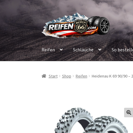
Zur
Zum
Navigation
Inhalt
springen
springen
Reifen
Schläuche
So bestell
Start
Shop
Reifen
Heidenau K 69 90/90 – 2