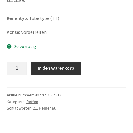
Reifentyp:
Tube type (TT)
Achse:
Vorderreifen
20 vorrätig
Heidenau
In den Warenkorb
K
60
Silica
(M+S)
Artikelnummer:
4027694164814
Kategorie:
Reifen
90/90
Schlagwörter:
21
,
Heidenau
-
21
54T
TT