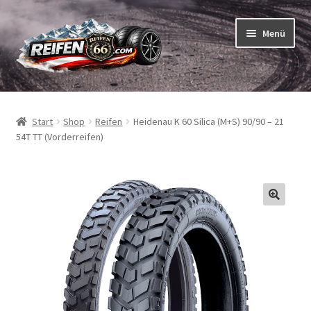
Zur
Zum
Menü
Navigation
Inhalt
springen
springen
Unterm
Reifen
öffnen
Start
Shop
Reifen
Heidenau K 60 Silica (M+S) 90/90 – 21
Unterm
Schläuche
54T TT (Vorderreifen)
öffnen
So bestellen Sie
Unterm
ABC
öffnen
Unterm
Marken
öffnen
Reifentests