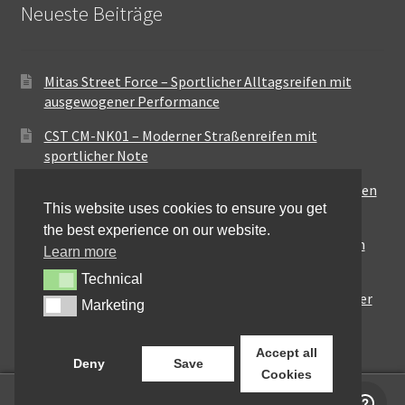
Neueste Beiträge
Mitas Street Force – Sportlicher Alltagsreifen mit
ausgewogener Performance
CST CM-NK01 – Moderner Straßenreifen mit
sportlicher Note
Maxxis MA-ST3 – Ausgewogener Sport-Touring-Reifen
This website uses cookies to ensure you get
für vielseitige Einsätze
the best experience on our website.
Pirelli City Demon – Zuverlässigkeit für den urbanen
Learn more
Alltag
Technical
Technical
Metzeler Perfect ME77 – Klassische Optik mit solider
Marketing
Marketing
Straßenperformance
Accept all
Deny
Save
Cookies
0