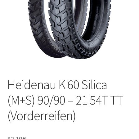
Kontakt
Heidenau K 60 Silica
(M+S) 90/90 – 21 54T TT
(Vorderreifen)
82.19
€