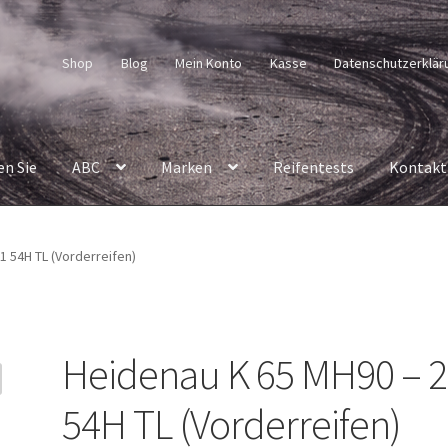
Shop
Blog
Mein Konto
Kasse
Datenschutzerklär
en Sie
ABC
Marken
Reifentests
Kontakt
1 54H TL (Vorderreifen)
Heidenau K 65 MH90 – 
54H TL (Vorderreifen)