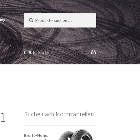
Suchen
Suchen
ung
nach:
0.00
€
0 Artikel
21
Suche nach Motorradreifen
Breite/Höhe: