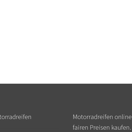
orradreifen
Motorradreifen online
fairen Preisen kaufen.