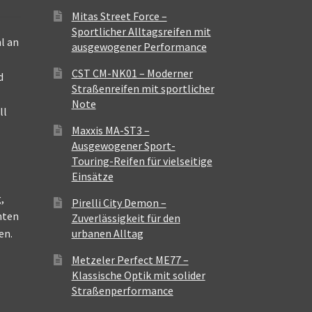
Mitas Street Force –
Sportlicher Alltagsreifen mit
l an
ausgewogener Performance
CST CM-NK01 – Moderner
d
Straßenreifen mit sportlicher
Note
ll
Maxxis MA-ST3 –
Ausgewogener Sport-
Touring-Reifen für vielseitige
Einsätze
,
Pirelli City Demon –
nten
Zuverlässigkeit für den
en.
urbanen Alltag
Metzeler Perfect ME77 –
Klassische Optik mit solider
Straßenperformance