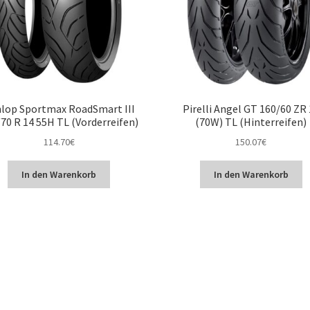
lop Sportmax RoadSmart III
Pirelli Angel GT 160/60 ZR
70 R 14 55H TL (Vorderreifen)
(70W) TL (Hinterreifen)
114.70
€
150.07
€
In den Warenkorb
In den Warenkorb