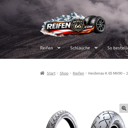
Zur
Zum
Navigation
Inhalt
springen
springen
Reifen
Schläuche
So bestell
Start
Shop
Reifen
Heidenau K 65 MH90 – 2