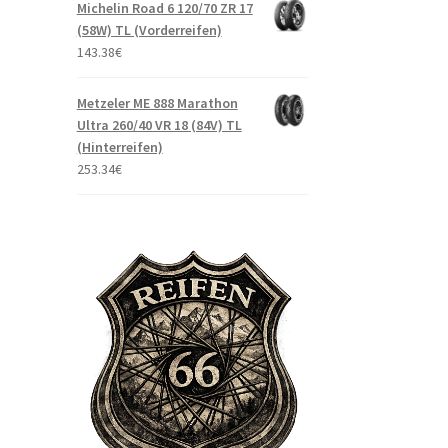
Michelin Road 6 120/70 ZR 17
(58W) TL (Vorderreifen)
143.38
€
Metzeler ME 888 Marathon
Ultra 260/40 VR 18 (84V) TL
(Hinterreifen)
253.34
€