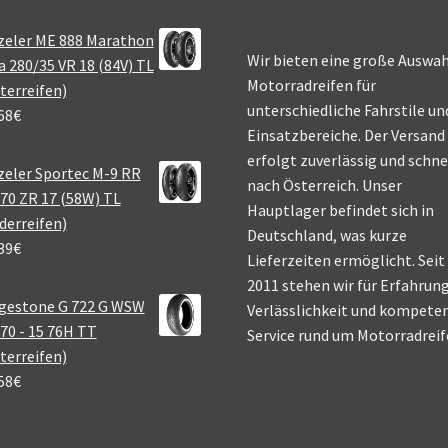
zeler ME 888 Marathon
Wir bieten eine große Auswah
a 280/35 VR 18 (84V) TL
Motorradreifen für
terreifen)
unterschiedliche Fahrstile un
68
€
Einsatzbereiche. Der Versand
erfolgt zuverlässig und schne
eler Sportec M-9 RR
nach Österreich. Unser
70 ZR 17 (58W) TL
Hauptlager befindet sich in
derreifen)
Deutschland, was kurze
39
€
Lieferzeiten ermöglicht. Seit
2011 stehen wir für Erfahrung
gestone G 722 G WSW
Verlässlichkeit und kompete
70 - 15 76H TT
Service rund um Motorradreif
terreifen)
58
€