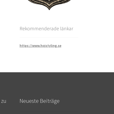
Rekommenderade länkar
https://www.hojstyling.se
 zu
Neueste Beiträge