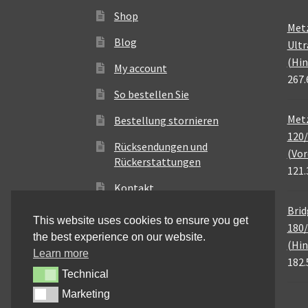
Shop
Met
Blog
Ultr
(Hin
My account
267.
So bestellen Sie
Metz
Bestellung stornieren
120/
Rücksendungen und
(Vor
Rückerstattungen
121.
Kontakt
Brid
This website uses cookies to ensure you get
180/
the best experience on our website.
(Hin
Learn more
182.
Technical
Technical
Marketing
Marketing