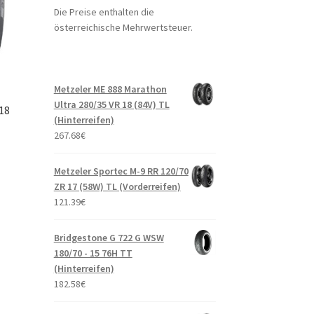
Die Preise enthalten die
österreichische Mehrwertsteuer.
Metzeler ME 888 Marathon
Ultra 280/35 VR 18 (84V) TL
 18
(Hinterreifen)
267.68
€
Metzeler Sportec M-9 RR 120/70
ZR 17 (58W) TL (Vorderreifen)
121.39
€
Bridgestone G 722 G WSW
180/70 - 15 76H TT
(Hinterreifen)
182.58
€