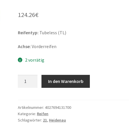
124.26
€
Reifentyp:
Tubeless (TL)
Achse:
Vorderreifen
2 vorrätig
Heidenau
In den Warenkorb
K
65
MH90
-
Artikelnummer:
4027694131700
Kategorie:
Reifen
21
Schlagwörter:
21
,
Heidenau
54H
TL