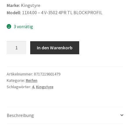
Marke:
Kingstyre
Modell:
11X4.00 – 4 V-3502 4PR TL BLOCKPROFIL
3 vorrätig
Kingstyre
In den Warenkorb
11X4.00
-
4
V-
Artikelnummer:
8717219601479
Kategorie:
Reifen
3502
Schlagwörter:
4
,
Kingstyre
4PR
TL
BLOCKPROFIL
Menge
Beschreibung