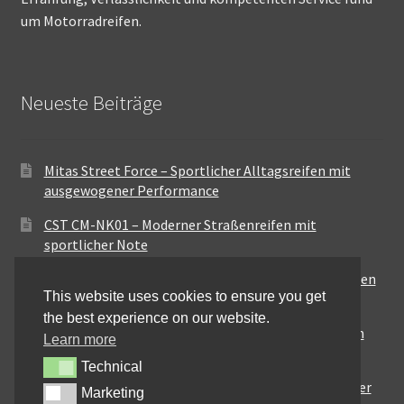
um Motorradreifen.
Neueste Beiträge
Mitas Street Force – Sportlicher Alltagsreifen mit
ausgewogener Performance
CST CM-NK01 – Moderner Straßenreifen mit
sportlicher Note
Maxxis MA-ST3 – Ausgewogener Sport-Touring-Reifen
This website uses cookies to ensure you get
für vielseitige Einsätze
the best experience on our website.
Pirelli City Demon – Zuverlässigkeit für den urbanen
Learn more
Alltag
Technical
Technical
Metzeler Perfect ME77 – Klassische Optik mit solider
Marketing
Marketing