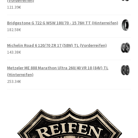
(Vorderreifen)
121.39
€
Bridgestone G 722 G WSW 180/70 - 15 76H TT (Hinterreifen)
182.58
€
Michelin Road 6 120/70 ZR 17 (58W) TL (Vorderreifen)
143.38
€
Metzeler ME 888 Marathon Ultra 260/40 VR 18 (84V) TL
(Hinterreifen)
253.34
€