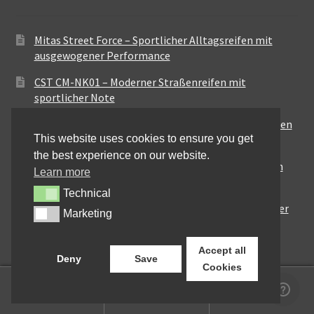
Mitas Street Force – Sportlicher Alltagsreifen mit
ausgewogener Performance
CST CM-NK01 – Moderner Straßenreifen mit
sportlicher Note
Maxxis MA-ST3 – Ausgewogener Sport-Touring-Reifen
This website uses cookies to ensure you get
für vielseitige Einsätze
the best experience on our website.
Pirelli City Demon – Zuverlässigkeit für den urbanen
Learn more
Alltag
Technical
Technical
Metzeler Perfect ME77 – Klassische Optik mit solider
Marketing
Marketing
Straßenperformance
Accept all
Deny
Save
Cookies
0
Suchen
Suchen