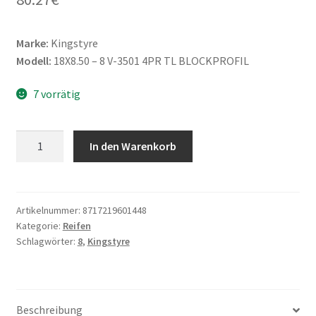
Marke:
Kingstyre
Modell:
18X8.50 – 8 V-3501 4PR TL BLOCKPROFIL
7 vorrätig
Kingstyre
In den Warenkorb
18X8.50
-
8
V-
Artikelnummer:
8717219601448
Kategorie:
Reifen
3501
Schlagwörter:
8
,
Kingstyre
4PR
TL
BLOCKPROFIL
Menge
Beschreibung