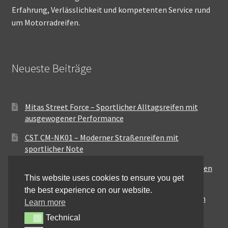
Erfahrung, Verlässlichkeit und kompetenten Service rund
um Motorradreifen.
Neueste Beiträge
Mitas Street Force – Sportlicher Alltagsreifen mit
ausgewogener Performance
CST CM-NK01 – Moderner Straßenreifen mit
sportlicher Note
Maxxis MA-ST3 – Ausgewogener Sport-Touring-Reifen
This website uses cookies to ensure you get
für vielseitige Einsätze
the best experience on our website.
Pirelli City Demon – Zuverlässigkeit für den urbanen
Learn more
Alltag
Technical
Technical