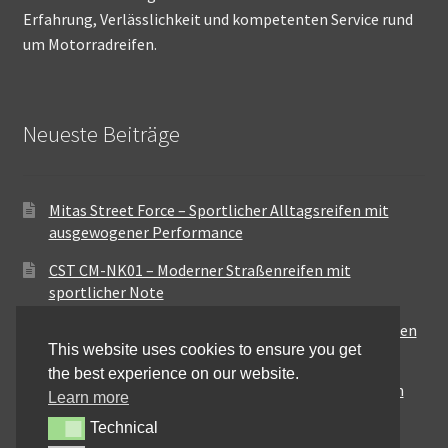
Erfahrung, Verlässlichkeit und kompetenten Service rund
um Motorradreifen.
Neueste Beiträge
Mitas Street Force – Sportlicher Alltagsreifen mit
ausgewogener Performance
CST CM-NK01 – Moderner Straßenreifen mit
sportlicher Note
Maxxis MA-ST3 – Ausgewogener Sport-Touring-Reifen
This website uses cookies to ensure you get
für vielseitige Einsätze
the best experience on our website.
Pirelli City Demon – Zuverlässigkeit für den urbanen
Learn more
Alltag
Technical
Technical