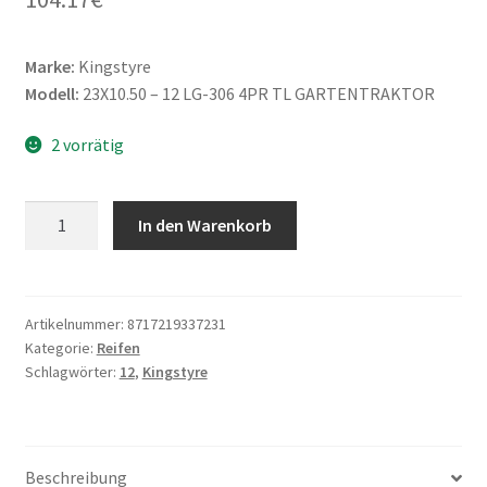
Marke:
Kingstyre
Modell:
23X10.50 – 12 LG-306 4PR TL GARTENTRAKTOR
2 vorrätig
Kingstyre
In den Warenkorb
23X10.50
-
12
LG-
Artikelnummer:
8717219337231
Kategorie:
Reifen
306
Schlagwörter:
12
,
Kingstyre
4PR
TL
GARTENTRAKTOR
Menge
Beschreibung