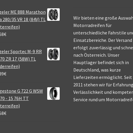
zeler ME 888 Marathon
Wir bieten eine große Auswah
a 280/35 VR 18 (84V) TL
Motorradreifen für
terreifen)
unterschiedliche Fahrstile un
68
€
Einsatzbereiche. Der Versand
erfolgt zuverlässig und schne
eler Sportec M-9 RR
nach Österreich. Unser
70 ZR 17 (58W) TL
Hauptlager befindet sich in
derreifen)
Deutschland, was kurze
39
€
Lieferzeiten ermöglicht. Seit
2011 stehen wir für Erfahrung
gestone G 722 G WSW
Verlässlichkeit und kompete
70 - 15 76H TT
Service rund um Motorradreif
terreifen)
58
€