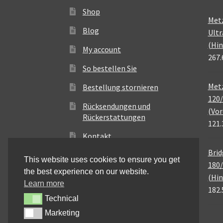
Shop
Met
Blog
Ultr
(Hin
My account
267.
So bestellen Sie
Metz
Bestellung stornieren
120/
Rücksendungen und
(Vor
Rückerstattungen
121.
Kontakt
Brid
This website uses cookies to ensure you get
180/
the best experience on our website.
(Hin
Learn more
182.
Technical
Technical
Marketing
Marketing