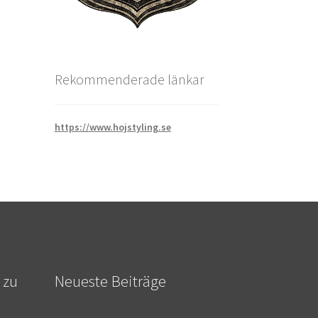
Rekommenderade länkar
https://www.hojstyling.se
 zu
Neueste Beiträge