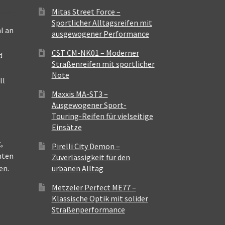
Mitas Street Force –
Sportlicher Alltagsreifen mit
l an
ausgewogener Performance
CST CM-NK01 – Moderner
d
Straßenreifen mit sportlicher
Note
ll
Maxxis MA-ST3 –
Ausgewogener Sport-
Touring-Reifen für vielseitige
Einsätze
,
Pirelli City Demon –
nten
Zuverlässigkeit für den
en.
urbanen Alltag
Metzeler Perfect ME77 –
Klassische Optik mit solider
Straßenperformance