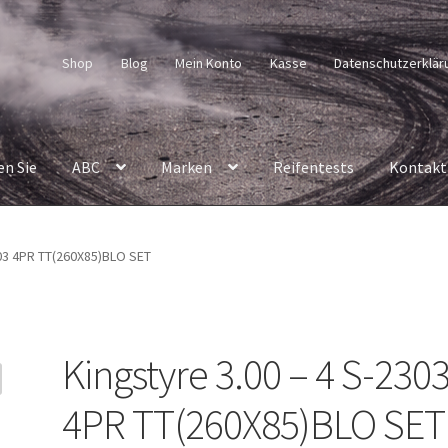
Shop
Blog
Mein Konto
Kasse
Datenschutzerklär
en Sie
ABC
Marken
Reifentests
Kontakt
303 4PR TT(260X85)BLO SET
Kingstyre 3.00 – 4 S-230
4PR TT(260X85)BLO SET