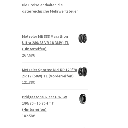
Die Preise enthalten die
österreichische Mehrwertsteuer.
Metzeler ME 888 Marathon
Ultra 280/35 VR 18 (84V) TL
(Hinterreifen)
267.68
€
Metzeler Sportec M-9 RR 120/70
ZR 17 (58W) TL (Vorderreifen)
121.39
€
Bridgestone G 722 G WSW
180/70 - 15 76H TT
(Hinterreifen)
182.58
€