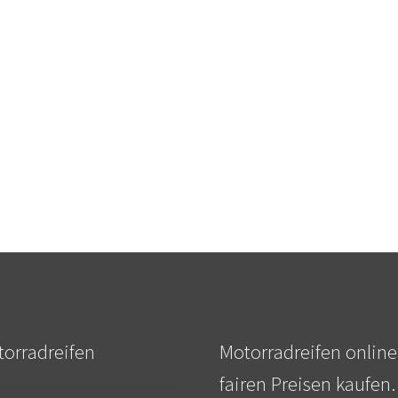
orradreifen
Motorradreifen online
fairen Preisen kaufen.