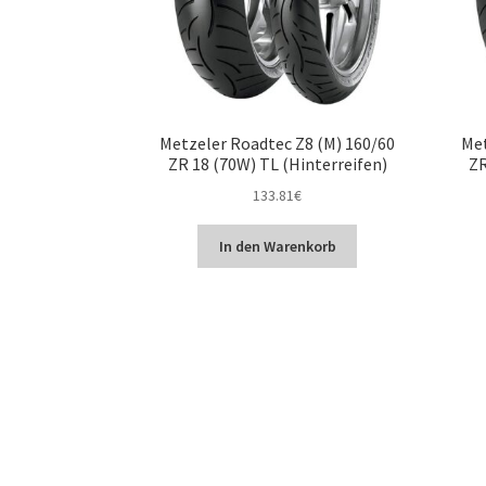
Metzeler Roadtec Z8 (M) 160/60
Met
ZR 18 (70W) TL (Hinterreifen)
ZR
133.81
€
In den Warenkorb