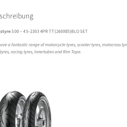
SET
Menge
schreibung
styre
3.00 – 4 S-2303 4PR TT(260X85)BLO SET
ave a fantastic range of motorcycle tyres, scooter tyres, motocross tyr
l tyres, racing tyres, Innertubes and Rim Tape.