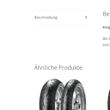
Be
Beschreibung
King
We h
trai
Ähnliche Produkte