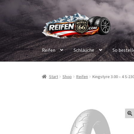
Zur
Zum
Navigation
Inhalt
springen
springen
Reifen
Schläuche
So bestell
Start
Shop
Reifen
Kingstyre 3.00 – 4 S-2