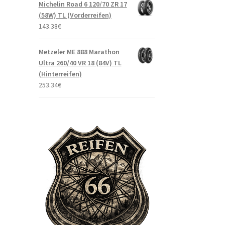
Michelin Road 6 120/70 ZR 17
(58W) TL (Vorderreifen)
143.38
€
Metzeler ME 888 Marathon
Ultra 260/40 VR 18 (84V) TL
(Hinterreifen)
253.34
€