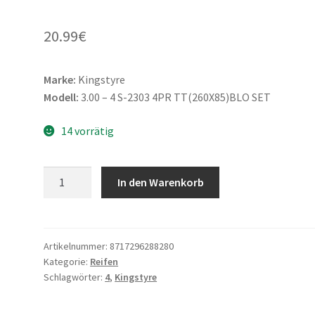
20.99
€
Marke:
Kingstyre
Modell:
3.00 – 4 S-2303 4PR TT(260X85)BLO SET
14 vorrätig
Kingstyre
In den Warenkorb
3.00
-
4
S-
Artikelnummer:
8717296288280
Kategorie:
Reifen
2303
Schlagwörter:
4
,
Kingstyre
4PR
TT(260X85)BLO