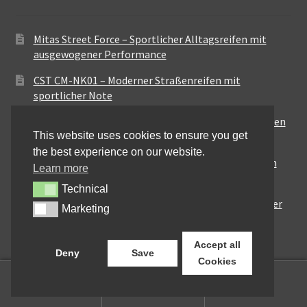
Mitas Street Force – Sportlicher Alltagsreifen mit
ausgewogener Performance
CST CM-NK01 – Moderner Straßenreifen mit
sportlicher Note
Maxxis MA-ST3 – Ausgewogener Sport-Touring-Reifen
This website uses cookies to ensure you get
für vielseitige Einsätze
the best experience on our website.
Pirelli City Demon – Zuverlässigkeit für den urbanen
Learn more
Alltag
Technical
Technical
Metzeler Perfect ME77 – Klassische Optik mit solider
Marketing
Marketing
Straßenperformance
Accept all
Deny
Save
Cookies
0
Suchen
Suchen