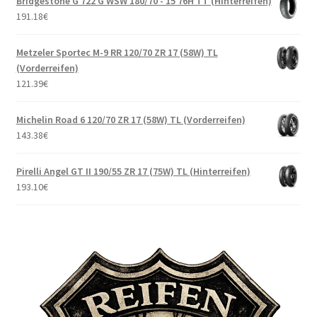
Bridgestone G 722 G WSW 180/70 - 15 76H TT (Hinterreifen)
191.18
€
Metzeler Sportec M-9 RR 120/70 ZR 17 (58W) TL
(Vorderreifen)
121.39
€
Michelin Road 6 120/70 ZR 17 (58W) TL (Vorderreifen)
143.38
€
Pirelli Angel GT II 190/55 ZR 17 (75W) TL (Hinterreifen)
193.10
€