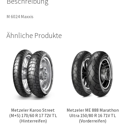
Beschreibung
M 6024 Maxxis
Ähnliche Produkte
Metzeler Karoo Street
Metzeler ME 888 Marathon
(M+S) 170/60 R 17 72V TL
Ultra 150/80 R 16 71V TL
(Hinterreifen)
(Vorderreifen)