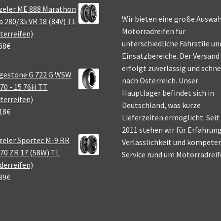
zeler ME 888 Marathon
Wir bieten eine große Auswah
a 280/35 VR 18 (84V) TL
Motorradreifen für
terreifen)
unterschiedliche Fahrstile un
68
€
Einsatzbereiche. Der Versand
erfolgt zuverlässig und schne
gestone G 722 G WSW
nach Österreich. Unser
70 - 15 76H TT
Hauptlager befindet sich in
terreifen)
Deutschland, was kurze
18
€
Lieferzeiten ermöglicht. Seit
2011 stehen wir für Erfahrung
eler Sportec M-9 RR
Verlässlichkeit und kompete
70 ZR 17 (58W) TL
Service rund um Motorradreif
derreifen)
39
€