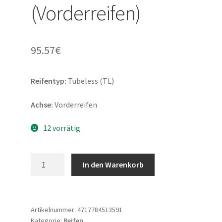
(Vorderreifen)
95.57
€
Reifentyp:
Tubeless (TL)
Achse:
Vorderreifen
12 vorrätig
Maxxis
In den Warenkorb
MA-
ST
2
J
Artikelnummer:
4717784513591
Kategorie:
Reifen
120/70