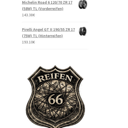
Michelin Road 6 120/70 ZR 17
(58W) TL (Vorderreifen)
143.38
€
Pirelli Angel GT II 190/55 ZR 17
(75W) TL (Hinterreifen)
193.10
€