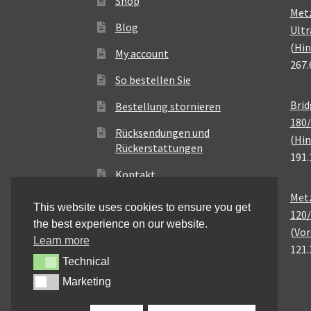
Shop
Met
Blog
Ultr
(Hin
My account
267.
So bestellen Sie
Brid
Bestellung stornieren
180/
Rücksendungen und
(Hin
Rückerstattungen
191.
Kontakt
Metz
This website uses cookies to ensure you get
120/
the best experience on our website.
(Vor
Learn more
121.
Technical
Technical
Marketing
Marketing