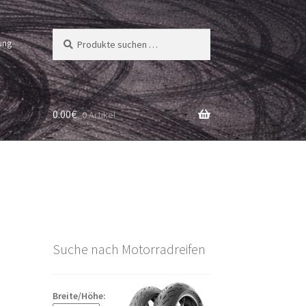
Suchen
Suchen
ung
nach:
0.00
€
0 Artikel
Suche nach Motorradreifen
Breite/Höhe: