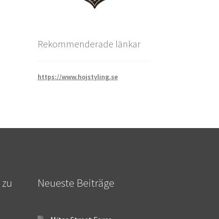
Rekommenderade länkar
https://www.hojstyling.se
 zu
Neueste Beiträge