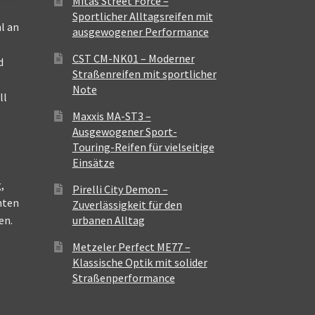
Mitas Street Force –
Sportlicher Alltagsreifen mit
l an
ausgewogener Performance
CST CM-NK01 – Moderner
d
Straßenreifen mit sportlicher
Note
ll
Maxxis MA-ST3 –
Ausgewogener Sport-
Touring-Reifen für vielseitige
Einsätze
,
Pirelli City Demon –
nten
Zuverlässigkeit für den
en.
urbanen Alltag
Metzeler Perfect ME77 –
Klassische Optik mit solider
Straßenperformance