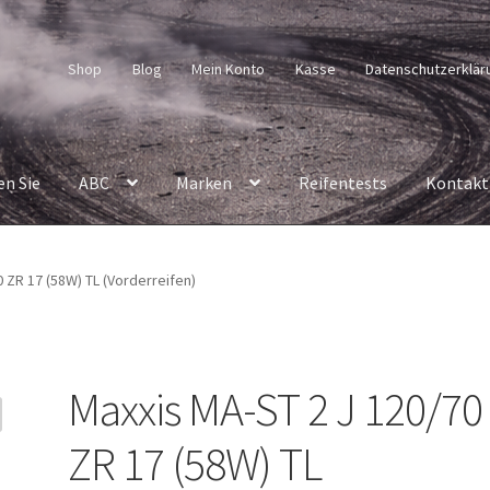
Shop
Blog
Mein Konto
Kasse
Datenschutzerklär
en Sie
ABC
Marken
Reifentests
Kontakt
 ZR 17 (58W) TL (Vorderreifen)
Maxxis MA-ST 2 J 120/70
ZR 17 (58W) TL