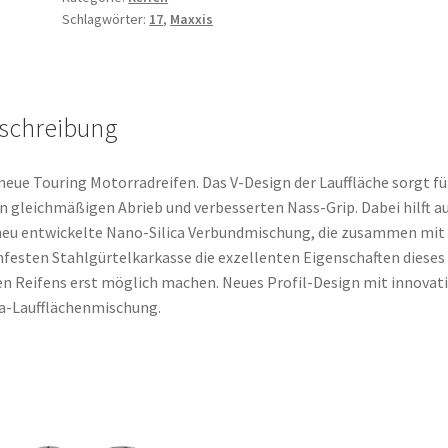
Schlagwörter:
17
,
Maxxis
ZR
17
(58W)
TL
schreibung
(Vorderreifen)
Menge
neue Touring Motorradreifen. Das V-Design der Lauffläche sorgt fü
n gleichmäßigen Abrieb und verbesserten Nass-Grip. Dabei hilft a
neu entwickelte Nano-Silica Verbundmischung, die zusammen mit 
festen Stahlgürtelkarkasse die exzellenten Eigenschaften dieses
n Reifens erst möglich machen. Neues Profil-Design mit innovati
ca-Laufflächenmischung.