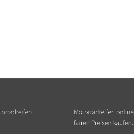
orradreifen
Motorradreifen online
fairen Preisen kaufen.