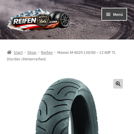
Zur
Zum
Menü
Navigation
Inhalt
springen
springen
Unterm
Reifen
öffnen
Start
Shop
Reifen
Maxxis M-6029 130/60 – 13 60P TL
Unterm
Schläuche
(Vorder-/Hinterreifen)
öffnen
So bestellen Sie
Unterm
ABC
öffnen
Unterm
Marken
öffnen
Reifentests