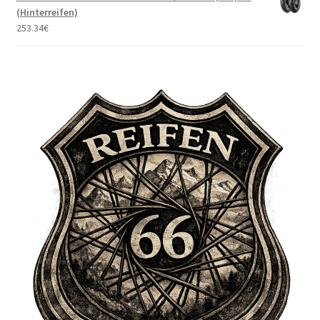
(Hinterreifen)
253.34
€