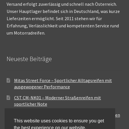
Versand erfolgt zuverlässig und schnell nach Österreich.
Unser Hauptlager befindet sich in Deutschland, was kurze
Lieferzeiten ermöglicht. Seit 2011 stehen wir für
Erfahrung, Verlässlichkeit und kompetenten Service rund
um Motorradreifen.
Neueste Beiträge
Mitas Street Force – Sportlicher Alltagsreifen mit
ausgewogener Performance
CST CM-NK01 – Moderner Straßenreifen mit
sportlicher Note
Maxxis MA-ST3 – Ausgewogener Sport-Touring-Reifen
This website uses cookies to ensure you get
für vielseitige Einsätze
the best experience on our website.