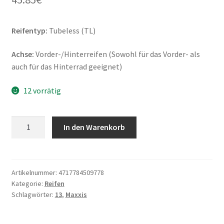
Reifentyp:
Tubeless (TL)
Achse:
Vorder-/Hinterreifen (Sowohl für das Vorder- als
auch für das Hinterrad geeignet)
12 vorrätig
Maxxis
In den Warenkorb
M-
6029
130/60
-
Artikelnummer:
4717784509778
Kategorie:
Reifen
13
Schlagwörter:
13
,
Maxxis
60P
TL
(Vorder-/Hinterreifen)