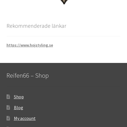
Rekommenderade länkar
https://www.hojstyling.se
Reifen66 – Shop
Shop
Blog
My account