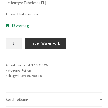
Reifentyp:
Tubeless (TL)
Achse:
Hinterreifen
13 vorrätig
Maxxis
In den Warenkorb
M-
6103
130/90
-
Artikelnummer:
4717784504971
Kategorie:
Reifen
16
Schlagwörter:
16
,
Maxxis
67H
TL
(Hinterreifen)
Menge
Beschreibung