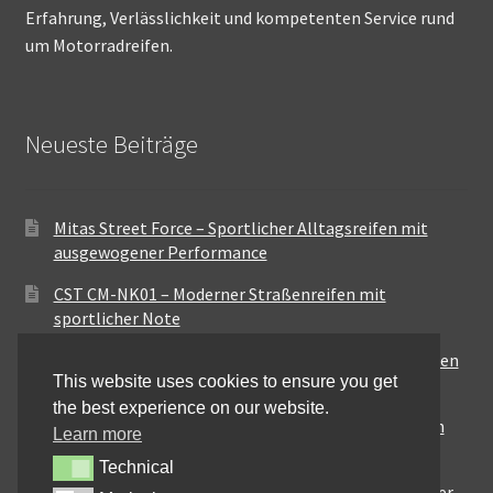
Erfahrung, Verlässlichkeit und kompetenten Service rund
um Motorradreifen.
Neueste Beiträge
Mitas Street Force – Sportlicher Alltagsreifen mit
ausgewogener Performance
CST CM-NK01 – Moderner Straßenreifen mit
sportlicher Note
Maxxis MA-ST3 – Ausgewogener Sport-Touring-Reifen
This website uses cookies to ensure you get
für vielseitige Einsätze
the best experience on our website.
Pirelli City Demon – Zuverlässigkeit für den urbanen
Learn more
Alltag
Technical
Technical
Metzeler Perfect ME77 – Klassische Optik mit solider