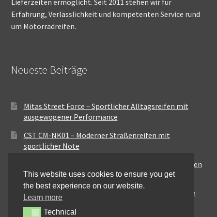
Lieferzeiten ermöglicht. Seit 2011 stehen wir für
Erfahrung, Verlässlichkeit und kompetenten Service rund
um Motorradreifen.
Neueste Beiträge
Mitas Street Force – Sportlicher Alltagsreifen mit
ausgewogener Performance
CST CM-NK01 – Moderner Straßenreifen mit
sportlicher Note
Maxxis MA-ST3 – Ausgewogener Sport-Touring-Reifen
This website uses cookies to ensure you get
für vielseitige Einsätze
the best experience on our website.
Pirelli City Demon – Zuverlässigkeit für den urbanen
Learn more
Alltag
Technical
Technical