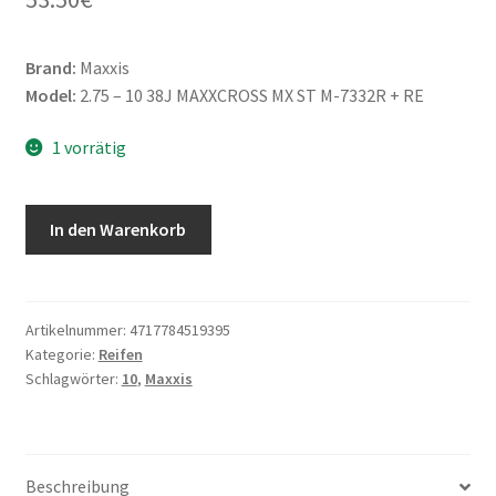
Brand:
Maxxis
Model:
2.75 – 10 38J MAXXCROSS MX ST M-7332R + RE
1 vorrätig
Maxxis
In den Warenkorb
2.75
-
10
38J
Artikelnummer:
4717784519395
Kategorie:
Reifen
MAXXCROSS
Schlagwörter:
10
,
Maxxis
MX
ST
M-
7332R
Beschreibung
+