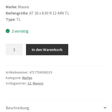
Marke:
Maxxis
Reifengröße:
AT 26 x 8.00 R 12 44N TL
Type:
TL
2 vorrätig
Maxxis
In den Warenkorb
CST
26X8
R
12
Artikelnummer:
4717784506319
Kategorie:
Reifen
44N
Schlagwörter:
12
,
Maxxis
(205/90-
12)
M-
917
Beschreibung
BIGHORN