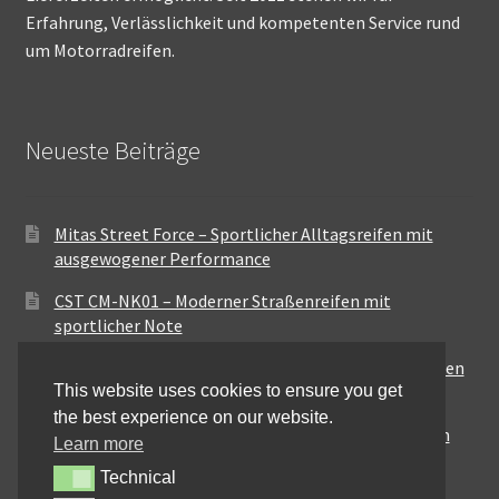
Erfahrung, Verlässlichkeit und kompetenten Service rund
um Motorradreifen.
Neueste Beiträge
Mitas Street Force – Sportlicher Alltagsreifen mit
ausgewogener Performance
CST CM-NK01 – Moderner Straßenreifen mit
sportlicher Note
Maxxis MA-ST3 – Ausgewogener Sport-Touring-Reifen
This website uses cookies to ensure you get
für vielseitige Einsätze
the best experience on our website.
Pirelli City Demon – Zuverlässigkeit für den urbanen
Learn more
Alltag
Technical
Technical