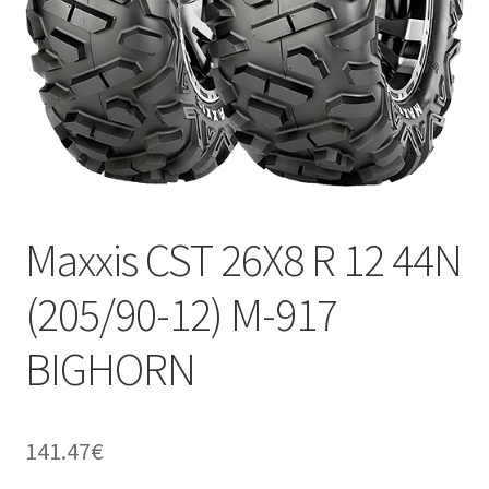
Kontakt
Maxxis CST 26X8 R 12 44N
(205/90-12) M-917
BIGHORN
141.47
€