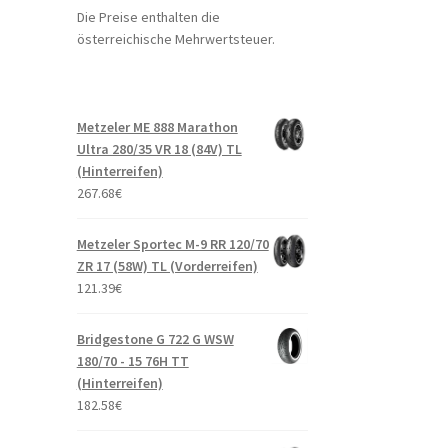
Die Preise enthalten die
österreichische Mehrwertsteuer.
Metzeler ME 888 Marathon
Ultra 280/35 VR 18 (84V) TL
(Hinterreifen)
267.68
€
Metzeler Sportec M-9 RR 120/70
ZR 17 (58W) TL (Vorderreifen)
121.39
€
Bridgestone G 722 G WSW
180/70 - 15 76H TT
(Hinterreifen)
182.58
€