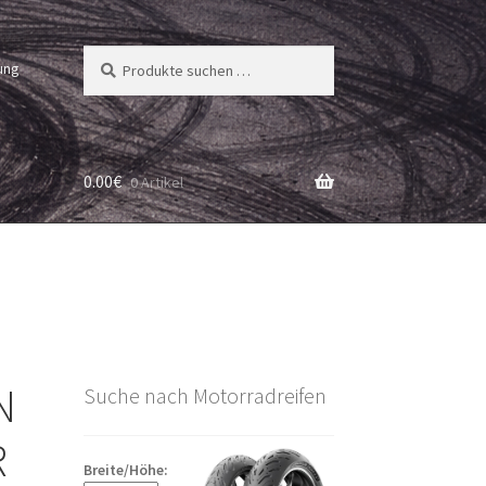
Suchen
Suchen
ung
nach:
0.00
€
0 Artikel
N
Suche nach Motorradreifen
R
Breite/Höhe: