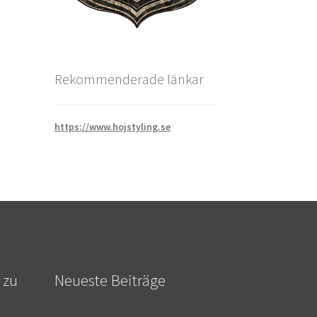
Rekommenderade länkar
https://www.hojstyling.se
 zu
Neueste Beiträge