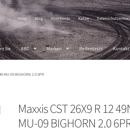
Shop
Blog
Mein Konto
Kasse
Datenschutzerklär
en Sie
ABC
Marken
Reifentests
Kontakt
49N MU-09 BIGHORN 2.0 6PR
Maxxis CST 26X9 R 12 49
MU-09 BIGHORN 2.0 6P