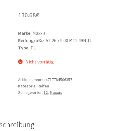
130.68
€
Marke:
Maxxis
Reifengröße:
AT 26 x 9.00 R 12 49N TL
Type:
TL
Nicht vorrätig
Artikelnummer:
4717784506357
Kategorie:
Reifen
Schlagwörter:
12
,
Maxxis
schreibung