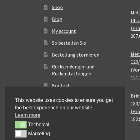
Shop
Met
Blog
Ultr
(Hin
My account
267.
So bestellen Sie
Metz
Bestellung stornieren
120/
Rücksendungen und
(Vor
Rückerstattungen
121.
Kontakt
Brid
This website uses cookies to ensure you get
180/
the best experience on our website.
(Hin
Learn more
182.
Technical
Technical
Marketing
Marketing