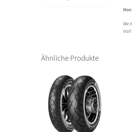
Max
We h
trai
Ähnliche Produkte