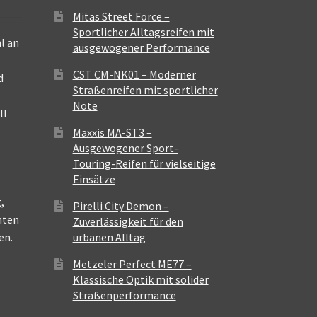
Mitas Street Force –
Sportlicher Alltagsreifen mit
l an
ausgewogener Performance
CST CM-NK01 – Moderner
d
Straßenreifen mit sportlicher
Note
ll
Maxxis MA-ST3 –
Ausgewogener Sport-
Touring-Reifen für vielseitige
Einsätze
,
Pirelli City Demon –
nten
Zuverlässigkeit für den
en.
urbanen Alltag
Metzeler Perfect ME77 –
Klassische Optik mit solider
Straßenperformance