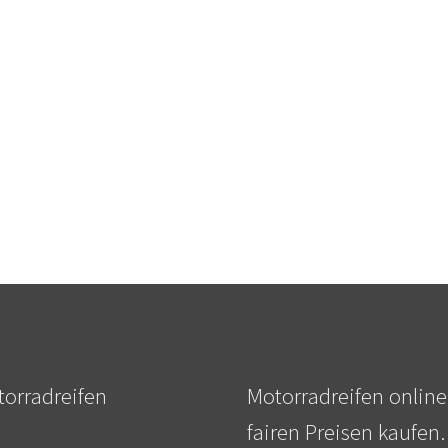
orradreifen
Motorradreifen online
fairen Preisen kaufen.