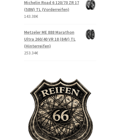
Michelin Road 6 120/70 ZR 17
(58W) TL (Vorderreifen)
143.38
€
Metzeler ME 888 Marathon
Ultra 260/40 VR 18 (84V) TL
(Hinterreifen)
253.34
€