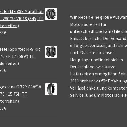
zeler ME 888 Marathon
Wir bieten eine große Auswah
a 280/35 VR 18 (84V) TL
Motorradreifen für
terreifen)
unterschiedliche Fahrstile un
68
€
Einsatzbereiche. Der Versand
erfolgt zuverlässig und schne
eler Sportec M-9 RR
nach Österreich. Unser
70 ZR 17 (58W) TL
Hauptlager befindet sich in
derreifen)
Deutschland, was kurze
39
€
Lieferzeiten ermöglicht. Seit
2011 stehen wir für Erfahrung
gestone G 722 G WSW
Verlässlichkeit und kompete
70 - 15 76H TT
Service rund um Motorradreif
terreifen)
58
€