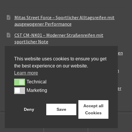
Mitas Street Force – Sportlicher Alltagsreifen mit
ausgewogener Performance
CST CM-NK01 – Moderner Straßenreifen mit
sportlicher Note
Maxxis MA-ST3 – Ausgewogener Sport-Touring-Reifen
This website uses cookies to ensure you get
für vielseitige Einsätze
the best experience on our website.
Pirelli City Demon – Zuverlässigkeit für den urbanen
Learn more
Alltag
Technical
Technical
Metzeler Perfect ME77 – Klassische Optik mit solider
Marketing
Marketing
Straßenperformance
Accept all
Deny
Save
Cookies
0
Suchen
Suchen