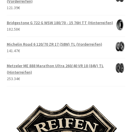
(Vorderreifen)
121.39
€
Bridgestone G 722 G WSW 180/70 - 15 76H TT (Hinterreifen)
182.58
€
Michelin Road 6 120/70 ZR 17 (58W) TL (Vorderreifen)
141.47
€
Metzeler ME 888 Marathon Ultra 260/40 VR 18 (84V) TL
(Hinterreifen)
253.34
€