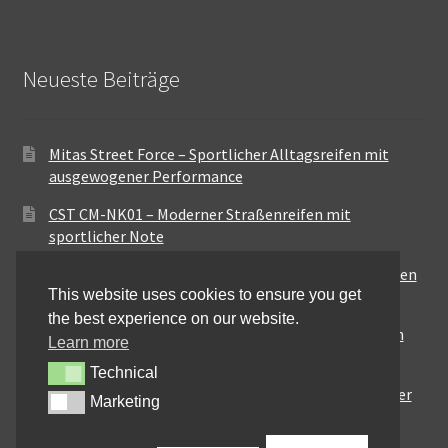
Neueste Beiträge
Mitas Street Force – Sportlicher Alltagsreifen mit
ausgewogener Performance
CST CM-NK01 – Moderner Straßenreifen mit
sportlicher Note
Maxxis MA-ST3 – Ausgewogener Sport-Touring-Reifen
This website uses cookies to ensure you get
für vielseitige Einsätze
the best experience on our website.
Pirelli City Demon – Zuverlässigkeit für den urbanen
Learn more
Alltag
Technical
Technical
Metzeler Perfect ME77 – Klassische Optik mit solider
Marketing
Marketing
Straßenperformance