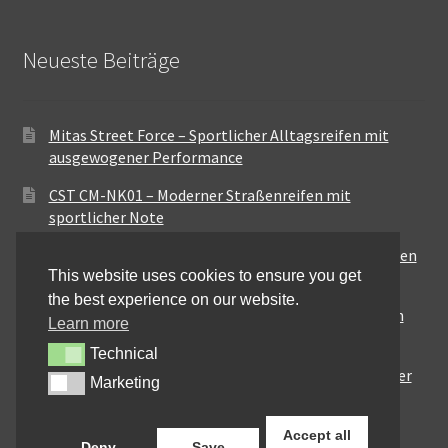
Neueste Beiträge
Mitas Street Force – Sportlicher Alltagsreifen mit
ausgewogener Performance
CST CM-NK01 – Moderner Straßenreifen mit
sportlicher Note
Maxxis MA-ST3 – Ausgewogener Sport-Touring-Reifen
This website uses cookies to ensure you get
für vielseitige Einsätze
the best experience on our website.
Pirelli City Demon – Zuverlässigkeit für den urbanen
Learn more
Alltag
Technical
Technical
Metzeler Perfect ME77 – Klassische Optik mit solider
Marketing
Marketing
Straßenperformance
Accept all
Deny
Save