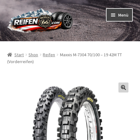
Zur
Zum
Menü
Navigation
Inhalt
springen
springen
Unterm
Reifen
öffnen
Start
Shop
Reifen
Maxxis M-7304 70/100 – 19 42M TT
Unterm
Schläuche
(Vorderreifen)
öffnen
So bestellen Sie
Unterm
ABC
öffnen
Unterm
Marken
öffnen
Reifentests