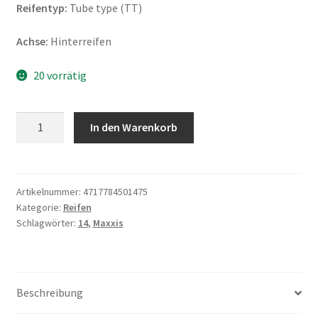
Reifentyp:
Tube type (TT)
Achse:
Hinterreifen
20 vorrätig
Maxxis
In den Warenkorb
M-
7305
90/100
-
Artikelnummer:
4717784501475
Kategorie:
Reifen
14
Schlagwörter:
14
,
Maxxis
49M
TT
(Hinterreifen)
Menge
Beschreibung