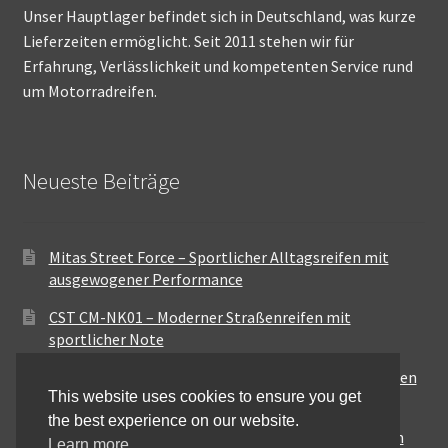
Unser Hauptlager befindet sich in Deutschland, was kurze
Lieferzeiten ermöglicht. Seit 2011 stehen wir für
Erfahrung, Verlässlichkeit und kompetenten Service rund
um Motorradreifen.
Neueste Beiträge
Mitas Street Force – Sportlicher Alltagsreifen mit
ausgewogener Performance
CST CM-NK01 – Moderner Straßenreifen mit
sportlicher Note
Maxxis MA-ST3 – Ausgewogener Sport-Touring-Reifen
This website uses cookies to ensure you get
für vielseitige Einsätze
the best experience on our website.
Pirelli City Demon – Zuverlässigkeit für den urbanen
Learn more