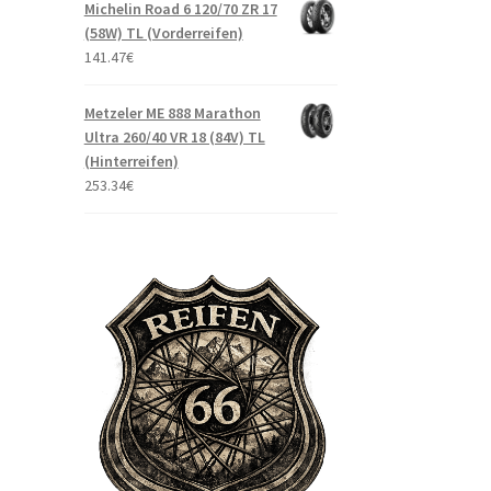
Michelin Road 6 120/70 ZR 17
(58W) TL (Vorderreifen)
141.47
€
Metzeler ME 888 Marathon
Ultra 260/40 VR 18 (84V) TL
(Hinterreifen)
253.34
€