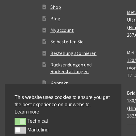
Shop
Met
Blog
Ultr
(Hin
My account
267.
So bestellen Sie
Metz
Bestellung stornieren
120/
Rücksendungen und
(Vor
Rückerstattungen
121.
Kontakt
Brid
This website uses cookies to ensure you get
180/
the best experience on our website.
(Hin
Learn more
182.
Technical
Technical
Marketing
Marketing