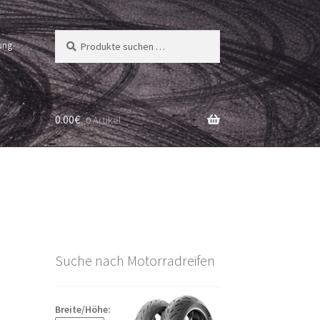
Suchen
Suchen
ung
nach:
0.00
€
0 Artikel
Suche nach Motorradreifen
Breite/Höhe: