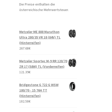
Die Preise enthalten die
österreichische Mehrwertsteuer.
Metzeler ME 888 Marathon
Ultra 280/35 VR 18 (84V) TL
(Hinterreifen)
267.68
€
Metzeler Sportec M-9 RR 120/70
ZR 17 (58W) TL (Vorderreifen)
121.39
€
Bridgestone G 722 G WSW
180/70 - 15 76H TT
(Hinterreifen)
182.58
€