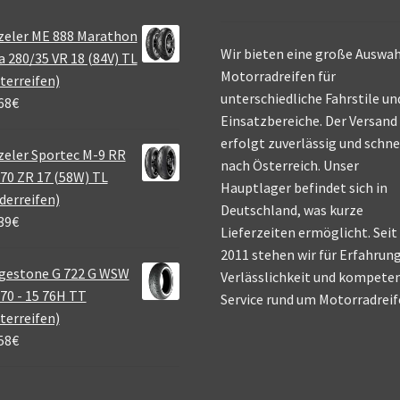
zeler ME 888 Marathon
Wir bieten eine große Auswah
a 280/35 VR 18 (84V) TL
Motorradreifen für
terreifen)
unterschiedliche Fahrstile un
68
€
Einsatzbereiche. Der Versand
erfolgt zuverlässig und schne
eler Sportec M-9 RR
nach Österreich. Unser
70 ZR 17 (58W) TL
Hauptlager befindet sich in
derreifen)
Deutschland, was kurze
39
€
Lieferzeiten ermöglicht. Seit
2011 stehen wir für Erfahrung
gestone G 722 G WSW
Verlässlichkeit und kompete
70 - 15 76H TT
Service rund um Motorradreif
terreifen)
58
€