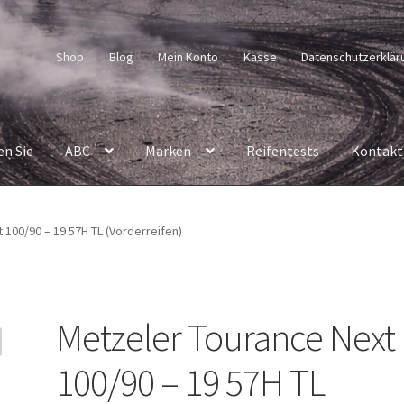
Shop
Blog
Mein Konto
Kasse
Datenschutzerklär
en Sie
ABC
Marken
Reifentests
Kontakt
 100/90 – 19 57H TL (Vorderreifen)
Metzeler Tourance Next
100/90 – 19 57H TL