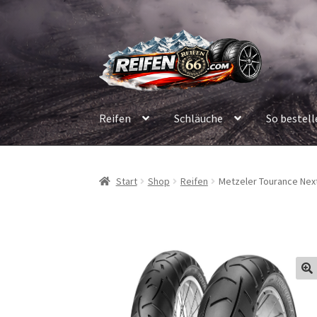
Zur
Zum
Navigation
Inhalt
springen
springen
Reifen
Schläuche
So bestell
Start
Shop
Reifen
Metzeler Tourance Next