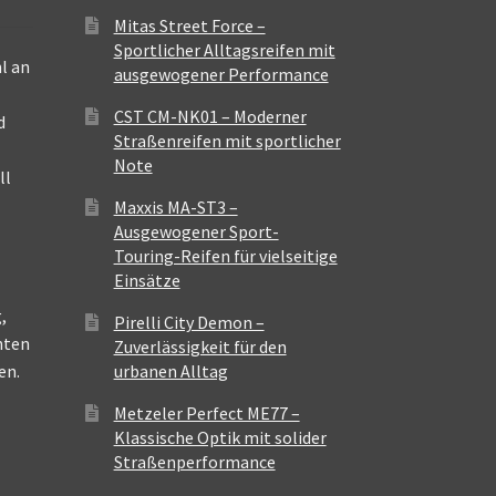
Mitas Street Force –
Sportlicher Alltagsreifen mit
l an
ausgewogener Performance
CST CM-NK01 – Moderner
d
Straßenreifen mit sportlicher
Note
ll
Maxxis MA-ST3 –
Ausgewogener Sport-
Touring-Reifen für vielseitige
Einsätze
,
Pirelli City Demon –
nten
Zuverlässigkeit für den
en.
urbanen Alltag
Metzeler Perfect ME77 –
Klassische Optik mit solider
Straßenperformance