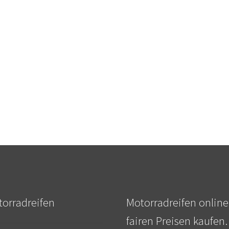
orradreifen
Motorradreifen online
fairen Preisen kaufen.