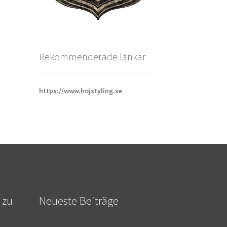
Rekommenderade länkar
https://www.hojstyling.se
 zu
Neueste Beiträge