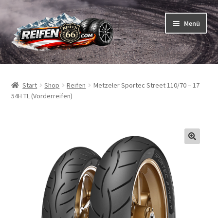
Zur
Zum
Menü
Navigation
Inhalt
springen
springen
Unterm
Reifen
öffnen
Start
Shop
Reifen
Metzeler Sportec Street 110/70 – 17
Unterm
Schläuche
54H TL (Vorderreifen)
öffnen
So bestellen Sie
Unterm
ABC
öffnen
Unterm
Marken
öffnen
Reifentests