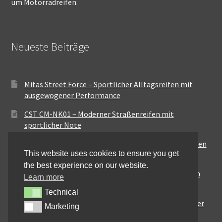
um Motorradreifen.
Neueste Beiträge
Mitas Street Force – Sportlicher Alltagsreifen mit
ausgewogener Performance
CST CM-NK01 – Moderner Straßenreifen mit
sportlicher Note
Maxxis MA-ST3 – Ausgewogener Sport-Touring-Reifen
This website uses cookies to ensure you get
für vielseitige Einsätze
the best experience on our website.
Pirelli City Demon – Zuverlässigkeit für den urbanen
Learn more
Alltag
Technical
Technical
Metzeler Perfect ME77 – Klassische Optik mit solider
Marketing
Marketing
Straßenperformance