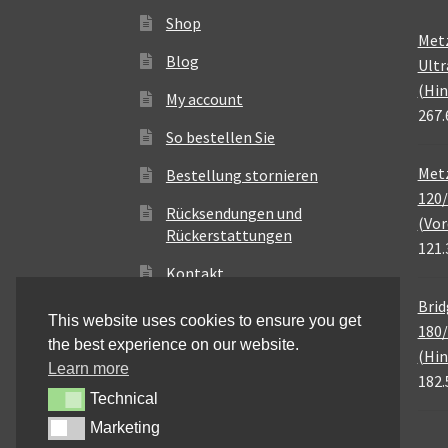
Shop
Met
Blog
Ultr
(Hin
My account
267.
So bestellen Sie
Metz
Bestellung stornieren
120/
Rücksendungen und
(Vor
Rückerstattungen
121.
Kontakt
Brid
This website uses cookies to ensure you get
180/
the best experience on our website.
(Hin
Learn more
182.
Technical
Technical
Marketing
Marketing