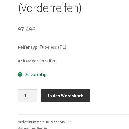
(Vorderreifen)
97.49
€
Reifentyp:
Tubeless (TL)
Achse:
Vorderreifen
20 vorrätig
Metzeler
In den Warenkorb
Roadtec
Z8
(M)
110/70
Artikelnummer:
8019227249132
Kategorie:
Reifen
ZR