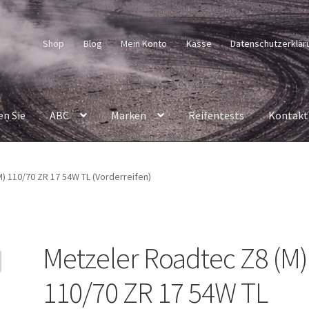
Shop
Blog
Mein Konto
Kasse
Datenschutzerklär
en Sie
ABC
Marken
Reifentests
Kontakt
) 110/70 ZR 17 54W TL (Vorderreifen)
Metzeler Roadtec Z8 (M)
110/70 ZR 17 54W TL