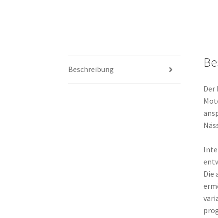
Be
Beschreibung
Der 
Moto
ansp
Näss
Inte
entw
Die 
ermö
vari
prog