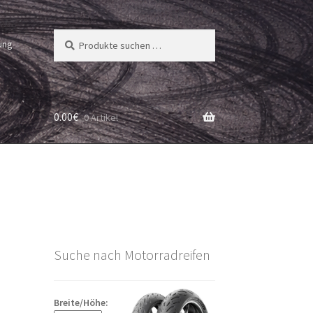
Suchen
Suchen
ung
nach:
0.00
€
0 Artikel
Suche nach Motorradreifen
Breite/Höhe: