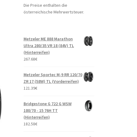
Die Preise enthalten die
österreichische Mehrwertsteuer.
Metzeler ME 888 Marathon
Ultra 280/35 VR 18 (84V) TL
(Hinterreifen)
267.68
€
Metzeler Sportec M-9 RR 120/70
ZR 17 (58W) TL (Vorderreifen)
121.39
€
Bridgestone G 722 G WSW
180/70 - 15 76H TT
(Hinterreifen)
182.58
€