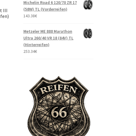
Michelin Road 6 120/70 ZR 17
(58W) TL (Vorderreifen)
 III
143.38
€
ifen)
Metzeler ME 888 Marathon
Ultra 260/40 VR 18 (84V) TL
(Hinterreifen)
253.34
€