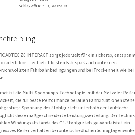
Schlagwörter:
17
,
Metzeler
17
54W
TL
(Vorderreifen)
schreibung
Menge
ROADTEC Z8 INTERACT sorgt jederzeit für ein sicheres, entspann
rraderlebnis – er bietet besten Fahrspaß auch unter den
ruchsvollsten Fahrbahnbedingungen und bei Trockenheit wie bei
e.
ract ist die Multi-Spannungs-Technologie, mit der Metzeler Reife
ickelt, die für beste Performance bei allen Fahrsituationen stehe
abgestufte Spannung des Stahlgürtels unterhalb der Lauffläche
glicht diese maßgeschneiderte Leistungsverteilung. Der Technik
ablen Windungsabstände des O°-Stahlgürtels gewährleistet ein
ressves Reifenverhalten bei unterschiedlichen Schräglagenwinke