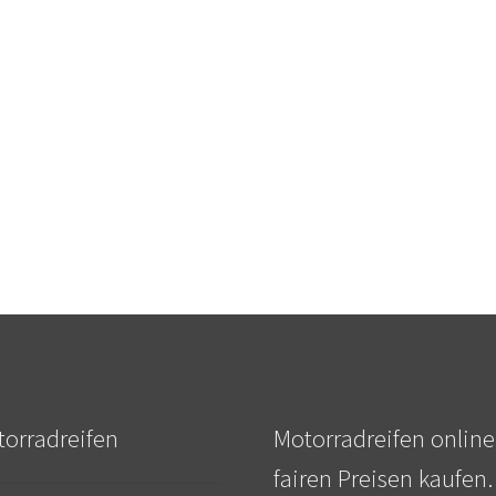
orradreifen
Motorradreifen online
fairen Preisen kaufen.