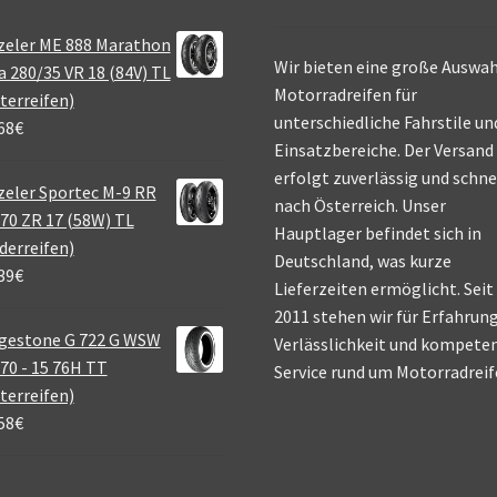
zeler ME 888 Marathon
Wir bieten eine große Auswah
a 280/35 VR 18 (84V) TL
Motorradreifen für
terreifen)
unterschiedliche Fahrstile un
68
€
Einsatzbereiche. Der Versand
erfolgt zuverlässig und schne
eler Sportec M-9 RR
nach Österreich. Unser
70 ZR 17 (58W) TL
Hauptlager befindet sich in
derreifen)
Deutschland, was kurze
39
€
Lieferzeiten ermöglicht. Seit
2011 stehen wir für Erfahrung
gestone G 722 G WSW
Verlässlichkeit und kompete
70 - 15 76H TT
Service rund um Motorradreif
terreifen)
58
€