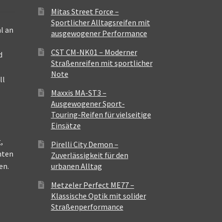
Mitas Street Force –
Sportlicher Alltagsreifen mit
l an
ausgewogener Performance
CST CM-NK01 – Moderner
d
Straßenreifen mit sportlicher
Note
ll
Maxxis MA-ST3 –
Ausgewogener Sport-
Touring-Reifen für vielseitige
Einsätze
,
Pirelli City Demon –
nten
Zuverlässigkeit für den
en.
urbanen Alltag
Metzeler Perfect ME77 –
Klassische Optik mit solider
Straßenperformance