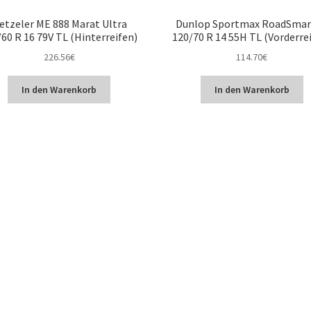
etzeler ME 888 Marat Ultra
Dunlop Sportmax RoadSmart
60 R 16 79V TL (Hinterreifen)
120/70 R 14 55H TL (Vorderre
226.56
€
114.70
€
In den Warenkorb
In den Warenkorb