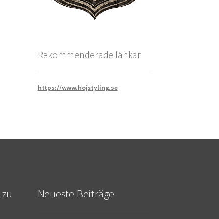
Rekommenderade länkar
https://www.hojstyling.se
 zu
Neueste Beiträge